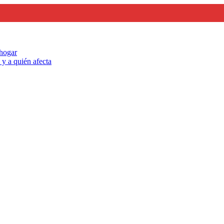
 hogar
y a quién afecta