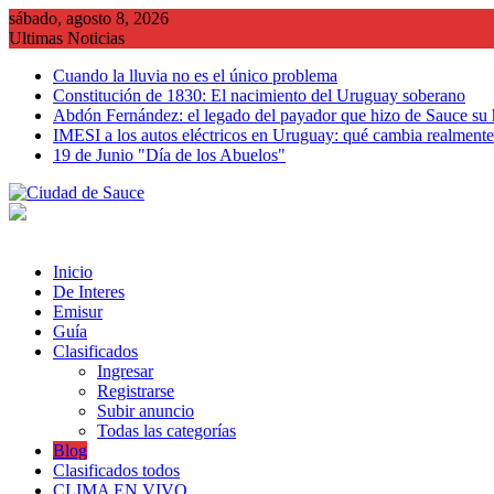
Saltar
sábado, agosto 8, 2026
al
Ultimas Noticias
contenido
Cuando la lluvia no es el único problema
Constitución de 1830: El nacimiento del Uruguay soberano
Abdón Fernández: el legado del payador que hizo de Sauce su
IMESI a los autos eléctricos en Uruguay: qué cambia realmente 
19 de Junio "Día de los Abuelos"
Inicio
De Interes
Emisur
Guía
Clasificados
Ingresar
Registrarse
Subir anuncio
Todas las categorías
Blog
Clasificados todos
CLIMA EN VIVO