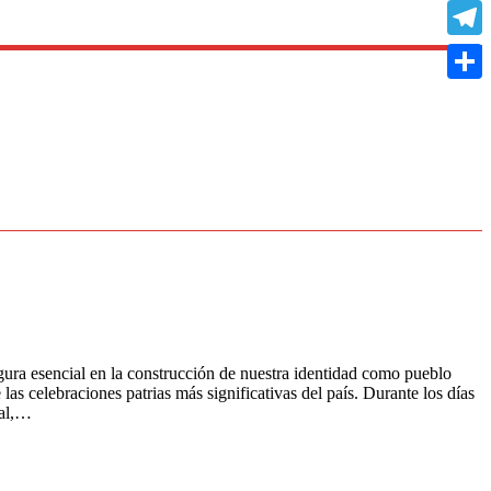
Copy
Link
Teleg
Compa
gura esencial en la construcción de nuestra identidad como pueblo
las celebraciones patrias más significativas del país. Durante los días
nal,…