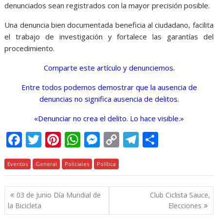
denunciados sean registrados con la mayor precisión posible.
Una denuncia bien documentada beneficia al ciudadano, facilita
el trabajo de investigación y fortalece las garantías del
procedimiento.
Comparte este artículo y denunciemos.
Entre todos podemos demostrar que la ausencia de
denuncias no significa ausencia de delitos.
«Denunciar no crea el delito. Lo hace visible.»
F
T
Pi
W
M
C
T
C
ac
w
nt
h
e
o
el
o
Eventos
e
General
itt
er
Policiales
at
Política
ss
p
e
m
b
er
e
s
e
y
gr
p
Navegación
03 de Junio Día Mundial de
Club Ciclista Sauce,
o
st
A
n
Li
a
ar
de
la Bicicleta
Elecciones
o
p
g
n
m
ti
entradas