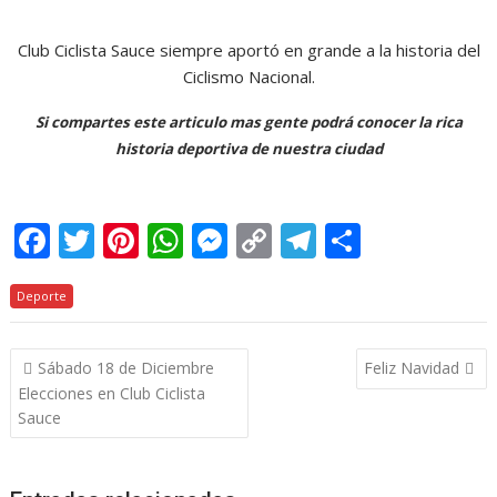
Club Ciclista Sauce siempre aportó en grande a la historia del
Ciclismo Nacional.
Si compartes este articulo mas gente podrá conocer la rica
historia deportiva de nuestra ciudad
F
T
Pi
W
M
C
T
C
ac
w
nt
h
e
o
el
o
Deporte
e
itt
er
at
ss
p
e
m
b
er
e
s
e
y
gr
p
Navegación
Sábado 18 de Diciembre
Feliz Navidad
o
st
A
n
Li
a
ar
de
Elecciones en Club Ciclista
o
p
g
n
m
ti
entradas
Sauce
k
p
er
k
r