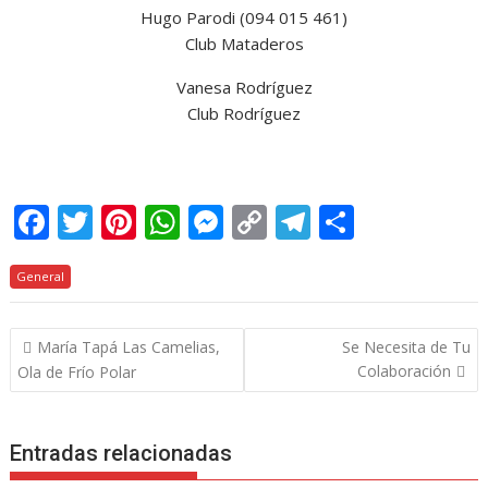
Hugo Parodi (094 015 461)
Club Mataderos
Vanesa Rodríguez
Club Rodríguez
F
T
Pi
W
M
C
T
C
ac
w
nt
h
e
o
el
o
General
e
itt
er
at
ss
p
e
m
b
er
e
s
e
y
gr
p
Navegación
María Tapá Las Camelias,
Se Necesita de Tu
o
st
A
n
Li
a
ar
de
Colaboración
Ola de Frío Polar
o
p
g
n
m
ti
entradas
k
p
er
k
r
Entradas relacionadas