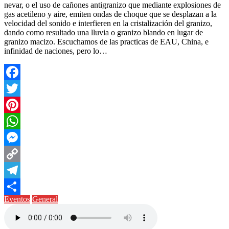
nevar, o el uso de cañones antigranizo que mediante explosiones de
gas acetileno y aire, emiten ondas de choque que se desplazan a la
velocidad del sonido e interfieren en la cristalización del granizo,
dando como resultado una lluvia o granizo blando en lugar de
granizo macizo. Escuchamos de las practicas de EAU, China, e
infinidad de naciones, pero lo…
Facebook
Twitter
Pinterest
WhatsApp
Messenger
Copy
Link
Telegram
Eventos
General
Compartir