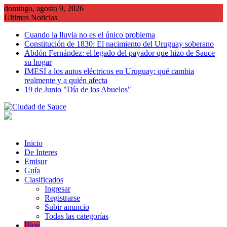
Saltar
domingo, agosto 9, 2026
al
Ultimas Noticias
contenido
Cuando la lluvia no es el único problema
Constitución de 1830: El nacimiento del Uruguay soberano
Abdón Fernández: el legado del payador que hizo de Sauce
su hogar
IMESI a los autos eléctricos en Uruguay: qué cambia
realmente y a quién afecta
19 de Junio "Día de los Abuelos"
Inicio
De Interes
Emisur
Guía
Clasificados
Ingresar
Registrarse
Subir anuncio
Todas las categorías
Blog