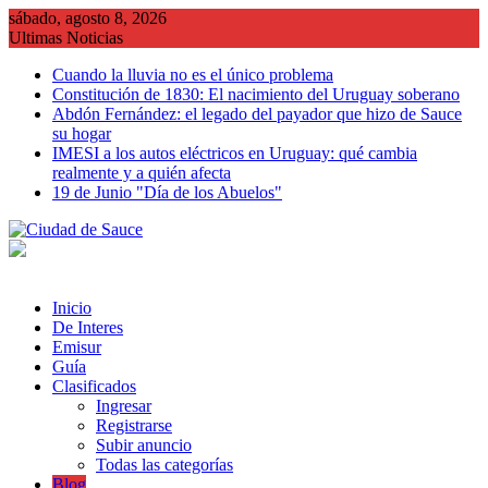
Saltar
sábado, agosto 8, 2026
al
Ultimas Noticias
contenido
Cuando la lluvia no es el único problema
Constitución de 1830: El nacimiento del Uruguay soberano
Abdón Fernández: el legado del payador que hizo de Sauce
su hogar
IMESI a los autos eléctricos en Uruguay: qué cambia
realmente y a quién afecta
19 de Junio "Día de los Abuelos"
Inicio
De Interes
Emisur
Guía
Clasificados
Ingresar
Registrarse
Subir anuncio
Todas las categorías
Blog