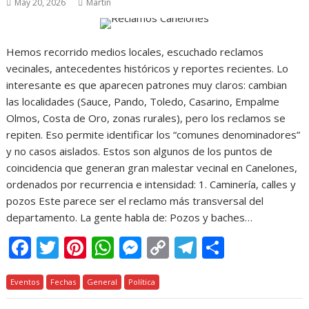
May 20, 2026
Martin
Hemos recorrido medios locales, escuchado reclamos
vecinales, antecedentes históricos y reportes recientes. Lo
interesante es que aparecen patrones muy claros: cambian
las localidades (Sauce, Pando, Toledo, Casarino, Empalme
Olmos, Costa de Oro, zonas rurales), pero los reclamos se
repiten. Eso permite identificar los “comunes denominadores”
y no casos aislados. Estos son algunos de los puntos de
coincidencia que generan gran malestar vecinal en Canelones,
ordenados por recurrencia e intensidad: 1. Caminería, calles y
pozos Este parece ser el reclamo más transversal del
departamento. La gente habla de: Pozos y baches…
F
T
Pi
W
M
C
T
C
ac
w
nt
h
e
o
el
o
Eventos
e
Fechas
itt
er
General
at
Política
ss
p
e
m