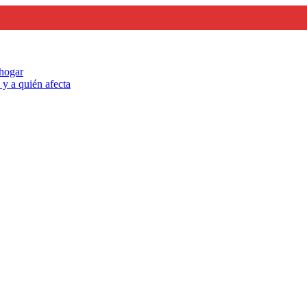
 hogar
y a quién afecta