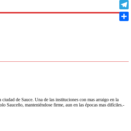
Copy
Link
Teleg
Compa
 ciudad de Sauce. Una de las instituciones con mas arraigo en la
bolo Sauceño, manteniéndose firme, aun en las épocas mas difíciles.-