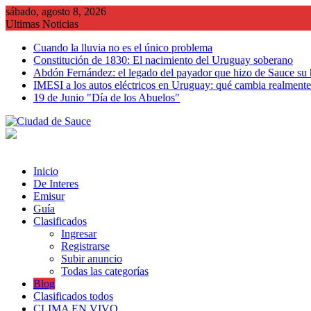
Saltar
sábado, agosto 8, 2026
al
Ultimas Noticias
contenido
Cuando la lluvia no es el único problema
Constitución de 1830: El nacimiento del Uruguay soberano
Abdón Fernández: el legado del payador que hizo de Sauce su
IMESI a los autos eléctricos en Uruguay: qué cambia realmente 
19 de Junio "Día de los Abuelos"
Inicio
De Interes
Emisur
Guía
Clasificados
Ingresar
Registrarse
Subir anuncio
Todas las categorías
Blog
Clasificados todos
CLIMA EN VIVO