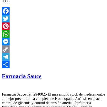
4000
Facebook
Twitter
Pinterest
WhatsApp
Messenger
Copy
Link
Telegram
Compartir
Farmacia Sauce
Farmacia Sauce Tel: 2940025 El mas amplio stock de medicamentos
al mejor precio. Línea completa de Homeopatía. Análisis en el acto,
control de glicemia y control de presión arterial. Perfumería