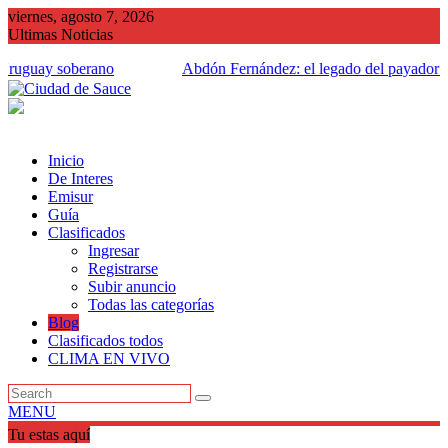
Saltar
viernes, agosto 7, 2026
al
Ultimas Noticias
contenido
guay soberano
Abdón Fernández: el legado del payador que h
hogar
Inicio
De Interes
Emisur
Guía
Clasificados
Ingresar
Registrarse
Subir anuncio
Todas las categorías
Blog
Clasificados todos
CLIMA EN VIVO
MENU
Tu estas aquí