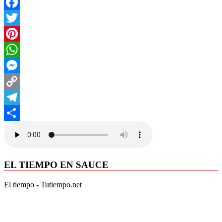
Facebook
Twitter
Pinterest
WhatsApp
Messenger
Copy
Link
Telegram
Compartir
EL TIEMPO EN SAUCE
El tiempo - Tutiempo.net