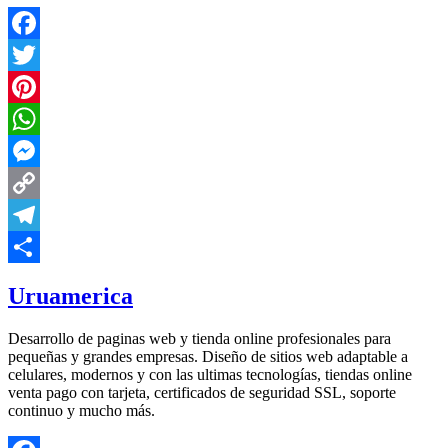
Facebook
Twitter
Pinterest
WhatsApp
Messenger
Copy
Link
Telegram
Compartir
Uruamerica
Desarrollo de paginas web y tienda online profesionales para
pequeñas y grandes empresas. Diseño de sitios web adaptable a
celulares, modernos y con las ultimas tecnologías, tiendas online
venta pago con tarjeta, certificados de seguridad SSL, soporte
continuo y mucho más.