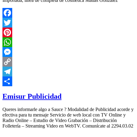
Importada, linea de completa de cosmética Matías González
Facebook
Twitter
Pinterest
WhatsApp
Messenger
Copy
Link
Telegram
Compartir
Emisur Publicidad
Queres informarle algo a Sauce ? Modalidad de Publicidad acorde y
efectiva para tu mensaje Servicio de web local con TV Online y
Radio Online – Estudio de Video Grabación – Distribución
Folletería – Streaming Video en WebTV. Comunícate al 2294.03.02