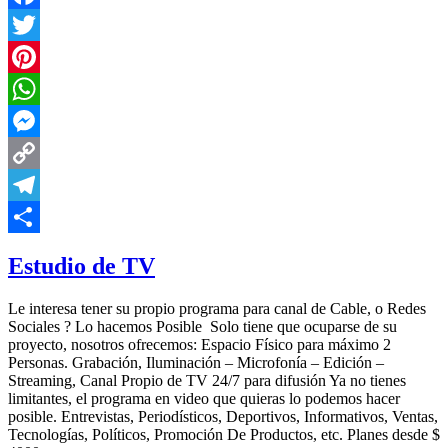
Facebook
Twitter
Pinterest
WhatsApp
Messenger
Copy
Link
Telegram
Compartir
Estudio de TV
Le interesa tener su propio programa para canal de Cable, o Redes
Sociales ? Lo hacemos Posible Solo tiene que ocuparse de su
proyecto, nosotros ofrecemos: Espacio Físico para máximo 2
Personas. Grabación, Iluminación – Microfonía – Edición –
Streaming, Canal Propio de TV 24/7 para difusión Ya no tienes
limitantes, el programa en video que quieras lo podemos hacer
posible. Entrevistas, Periodísticos, Deportivos, Informativos, Ventas,
Tecnologías, Políticos, Promoción De Productos, etc. Planes desde $