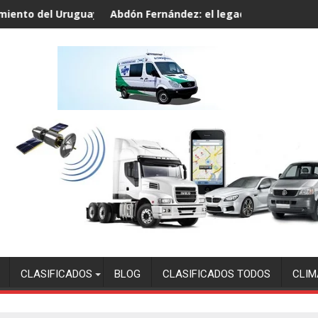
nto del Uruguay soberano
Abdón Fernández: el legado del payador que 
CLASIFICADOS
BLOG
CLASIFICADOS TODOS
CLIM