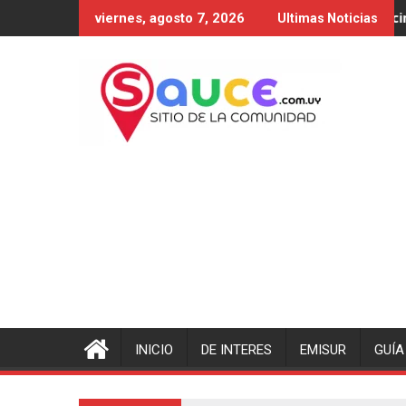
Saltar
 el único problema
Constitución de 1830: El nacimie
viernes, agosto 7, 2026
Ultimas Noticias
al
contenido
INICIO
DE INTERES
EMISUR
GUÍA