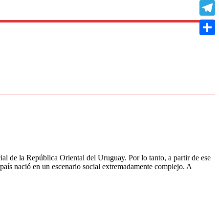
Copy
Link
Teleg
Compa
al de la República Oriental del Uruguay. Por lo tanto, a partir de ese
 país nació en un escenario social extremadamente complejo. A