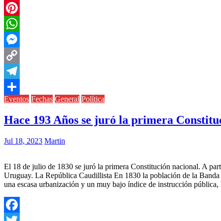
Twitter
Pinterest
WhatsApp
Messenger
Copy
Link
Telegram
Eventos
Fechas
General
Política
Compartir
Hace 193 Años se juró la primera Constitu
Jul 18, 2023
Martin
El 18 de julio de 1830 se juró la primera Constitución nacional. A p
Uruguay. La República Caudillista En 1830 la población de la Banda Or
una escasa urbanización y un muy bajo índice de instrucción pública, 
Facebook