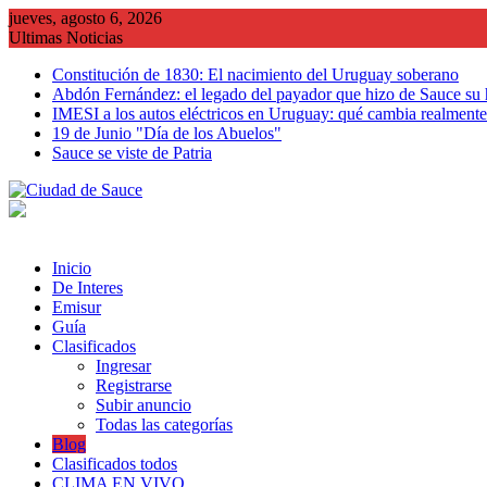
Saltar
jueves, agosto 6, 2026
al
Ultimas Noticias
contenido
Constitución de 1830: El nacimiento del Uruguay soberano
Abdón Fernández: el legado del payador que hizo de Sauce su
IMESI a los autos eléctricos en Uruguay: qué cambia realmente 
19 de Junio "Día de los Abuelos"
Sauce se viste de Patria
Inicio
De Interes
Emisur
Guía
Clasificados
Ingresar
Registrarse
Subir anuncio
Todas las categorías
Blog
Clasificados todos
CLIMA EN VIVO