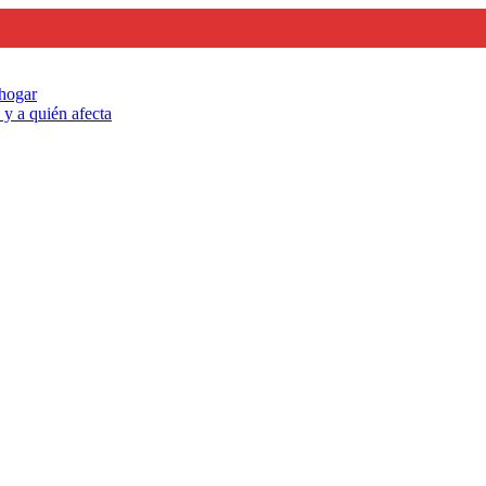
 hogar
y a quién afecta