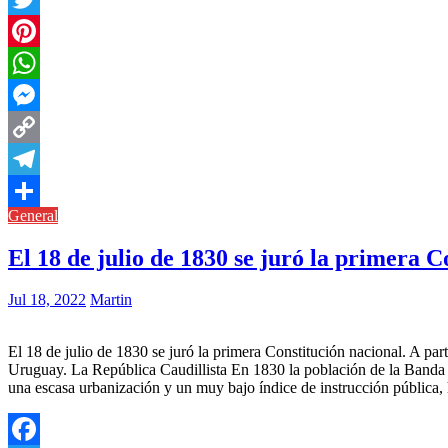
Twitter
Pinterest
WhatsApp
Messenger
Copy
Link
Telegram
General
Compartir
El 18 de julio de 1830 se juró la primera 
Jul 18, 2022
Martin
El 18 de julio de 1830 se juró la primera Constitución nacional. A p
Uruguay. La República Caudillista En 1830 la población de la Banda Or
una escasa urbanización y un muy bajo índice de instrucción pública, 