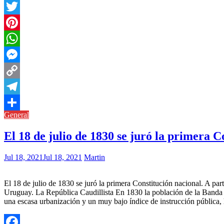
Facebook
Twitter
Pinterest
WhatsApp
Messenger
Copy
Link
Telegram
General
Compartir
El 18 de julio de 1830 se juró la primera 
Jul 18, 2021
Jul 18, 2021
Martin
El 18 de julio de 1830 se juró la primera Constitución nacional. A p
Uruguay. La República Caudillista En 1830 la población de la Banda Or
una escasa urbanización y un muy bajo índice de instrucción pública, 