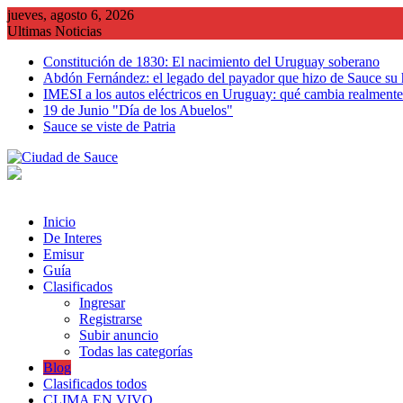
Saltar
jueves, agosto 6, 2026
al
Ultimas Noticias
contenido
Constitución de 1830: El nacimiento del Uruguay soberano
Abdón Fernández: el legado del payador que hizo de Sauce su
IMESI a los autos eléctricos en Uruguay: qué cambia realmente 
19 de Junio "Día de los Abuelos"
Sauce se viste de Patria
Inicio
De Interes
Emisur
Guía
Clasificados
Ingresar
Registrarse
Subir anuncio
Todas las categorías
Blog
Clasificados todos
CLIMA EN VIVO