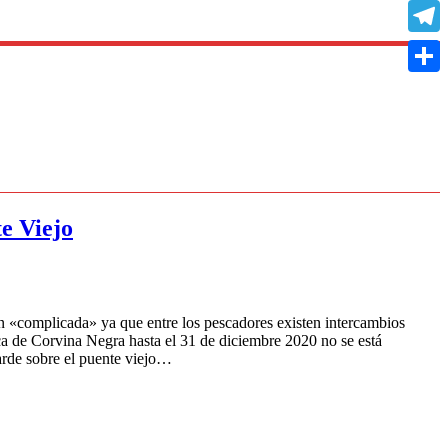
Copy
Link
Teleg
Compa
e Viejo
n «complicada» ya que entre los pescadores existen intercambios
a de Corvina Negra hasta el 31 de diciembre 2020 no se está
arde sobre el puente viejo…