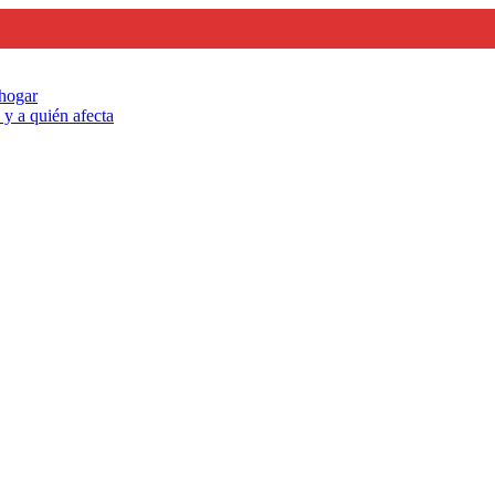
 hogar
y a quién afecta