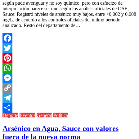
según pude averiguar y no soy químico, pero con esfuerzo de
interpretación parece ser que según los análisis oficiales de OSE,
Sauce: Registró niveles de arsénico muy bajos, entre <0,002 y 0,008
mg/L, de acuerdo a los controles oficiales del último período
analizado. Resto del departamento de…
Facebook
Twitter
Pinterest
WhatsApp
Messenger
Copy
Link
Telegram
Deporte
Eventos
General
Política
Compartir
Arsénico en Agua, Sauce con valores
fuera de la nueva norma