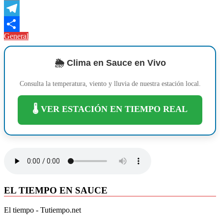
Copy
Link
Telegram
General
Compartir
🌦️ Clima en Sauce en Vivo
Consulta la temperatura, viento y lluvia de nuestra estación local.
🌡️ VER ESTACIÓN EN TIEMPO REAL
EL TIEMPO EN SAUCE
El tiempo - Tutiempo.net