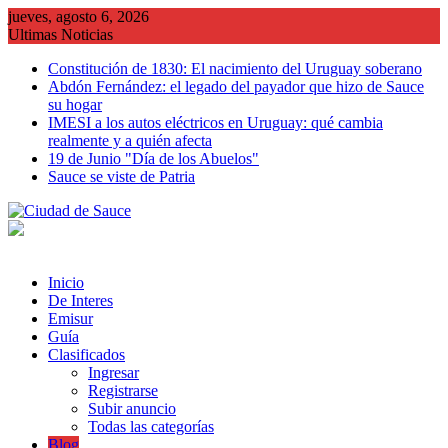
Saltar
jueves, agosto 6, 2026
al
Ultimas Noticias
contenido
Constitución de 1830: El nacimiento del Uruguay soberano
Abdón Fernández: el legado del payador que hizo de Sauce
su hogar
IMESI a los autos eléctricos en Uruguay: qué cambia
realmente y a quién afecta
19 de Junio "Día de los Abuelos"
Sauce se viste de Patria
Inicio
De Interes
Emisur
Guía
Clasificados
Ingresar
Registrarse
Subir anuncio
Todas las categorías
Blog