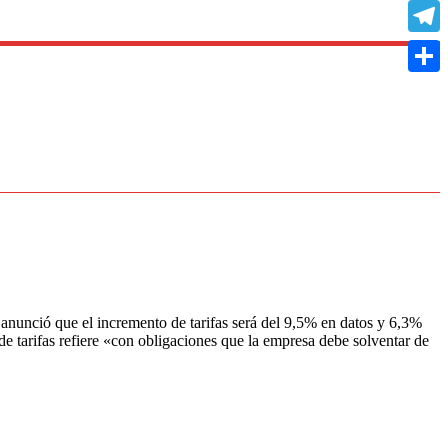
Copy
Link
Teleg
Compa
 anunció que el incremento de tarifas será del 9,5% en datos y 6,3%
e tarifas refiere «con obligaciones que la empresa debe solventar de