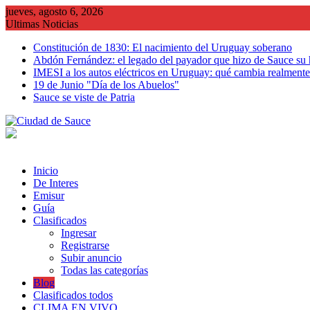
Saltar
jueves, agosto 6, 2026
al
Ultimas Noticias
contenido
Constitución de 1830: El nacimiento del Uruguay soberano
Abdón Fernández: el legado del payador que hizo de Sauce su
IMESI a los autos eléctricos en Uruguay: qué cambia realmente 
19 de Junio "Día de los Abuelos"
Sauce se viste de Patria
Inicio
De Interes
Emisur
Guía
Clasificados
Ingresar
Registrarse
Subir anuncio
Todas las categorías
Blog
Clasificados todos
CLIMA EN VIVO