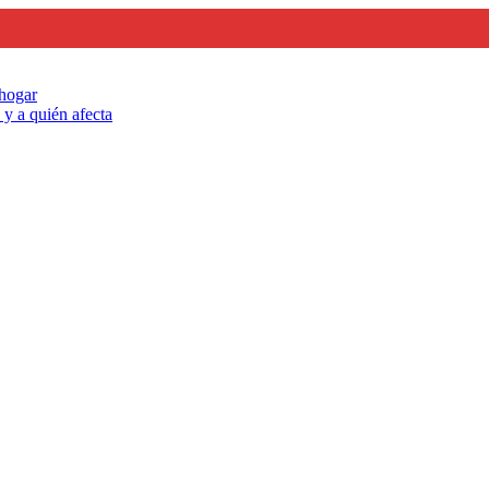
 hogar
y a quién afecta