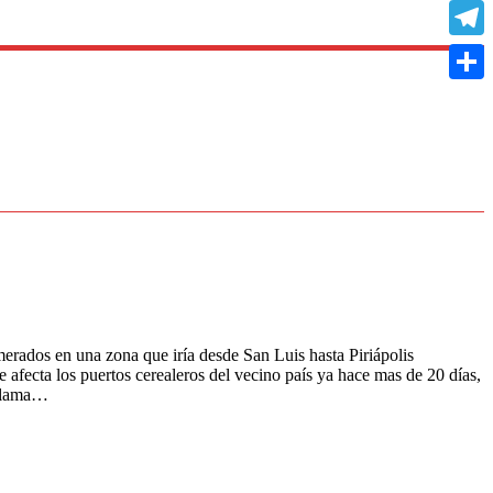
Copy
Link
Teleg
Compa
 en una zona que iría desde San Luis hasta Piriápolis
afecta los puertos cerealeros del vecino país ya hace mas de 20 días,
 llama…