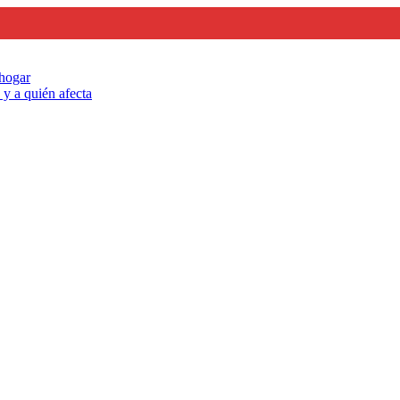
 hogar
y a quién afecta