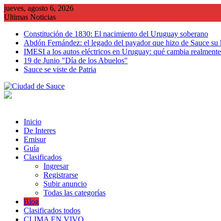
Saltar
jueves, agosto 6, 2026
al
Ultimas Noticias
contenido
Constitución de 1830: El nacimiento del Uruguay soberano
Abdón Fernández: el legado del payador que hizo de Sauce su
IMESI a los autos eléctricos en Uruguay: qué cambia realmente 
19 de Junio "Día de los Abuelos"
Sauce se viste de Patria
Inicio
De Interes
Emisur
Guía
Clasificados
Ingresar
Registrarse
Subir anuncio
Todas las categorías
Blog
Clasificados todos
CLIMA EN VIVO