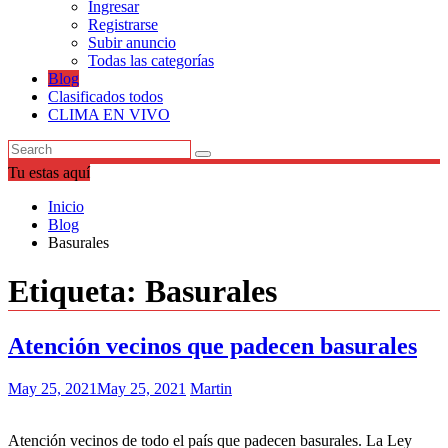
Ingresar
Registrarse
Subir anuncio
Todas las categorías
Blog
Clasificados todos
CLIMA EN VIVO
Tu estas aquí
Inicio
Blog
Basurales
Etiqueta:
Basurales
Atención vecinos que padecen basurales
May 25, 2021
May 25, 2021
Martin
Atención vecinos de todo el país que padecen basurales. La Ley