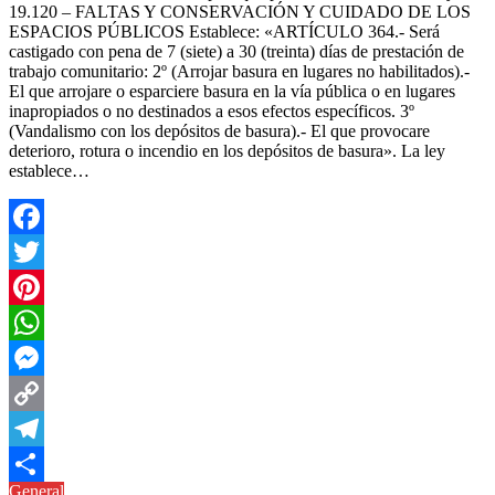
19.120 – FALTAS Y CONSERVACIÓN Y CUIDADO DE LOS
ESPACIOS PÚBLICOS Establece: «ARTÍCULO 364.- Será
castigado con pena de 7 (siete) a 30 (treinta) días de prestación de
trabajo comunitario: 2º (Arrojar basura en lugares no habilitados).-
El que arrojare o esparciere basura en la vía pública o en lugares
inapropiados o no destinados a esos efectos específicos. 3º
(Vandalismo con los depósitos de basura).- El que provocare
deterioro, rotura o incendio en los depósitos de basura». La ley
establece…
Facebook
Twitter
Pinterest
WhatsApp
Messenger
Copy
Link
Telegram
General