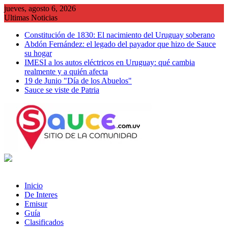
Saltar
jueves, agosto 6, 2026
al
Ultimas Noticias
contenido
Constitución de 1830: El nacimiento del Uruguay soberano
Abdón Fernández: el legado del payador que hizo de Sauce
su hogar
IMESI a los autos eléctricos en Uruguay: qué cambia
realmente y a quién afecta
19 de Junio "Día de los Abuelos"
Sauce se viste de Patria
Inicio
De Interes
Emisur
Guía
Clasificados