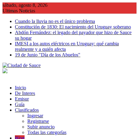
Saltar
sábado, agosto 8, 2026
al
Ultimas Noticias
contenido
Cuando la lluvia no es el único problema
Constitución de 1830: El nacimiento del Uruguay soberano
Abdón Fernández: el legado del payador que hizo de Sauce
su hogar
IMESI a los autos eléctricos en Uruguay: qué cambia
realmente y a quién afecta
19 de Junio "Día de los Abuelos"
Inicio
De Interes
Emisur
Guía
Clasificados
Ingresar
Registrarse
Subir anuncio
Todas las categorías
Blog