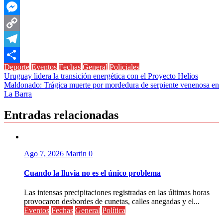
WhatsApp
Messenger
Copy
Link
Telegram
Deporte
Eventos
Fechas
General
Policiales
Compartir
Navegación
Uruguay lidera la transición energética con el Proyecto Helios
Maldonado: Trágica muerte por mordedura de serpiente venenosa en
de
La Barra
entradas
Entradas relacionadas
Ago 7, 2026
Martin
0
Cuando la lluvia no es el único problema
Las intensas precipitaciones registradas en las últimas horas
provocaron desbordes de cunetas, calles anegadas y el...
Eventos
Fechas
General
Política