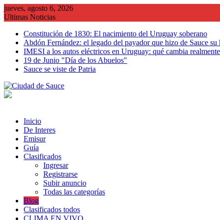
Saltar
jueves, agosto 6, 2026
al
Ultimas Noticias
contenido
Constitución de 1830: El nacimiento del Uruguay soberano
Abdón Fernández: el legado del payador que hizo de Sauce su
IMESI a los autos eléctricos en Uruguay: qué cambia realmente 
19 de Junio "Día de los Abuelos"
Sauce se viste de Patria
Inicio
De Interes
Emisur
Guía
Clasificados
Ingresar
Registrarse
Subir anuncio
Todas las categorías
Blog
Clasificados todos
CLIMA EN VIVO