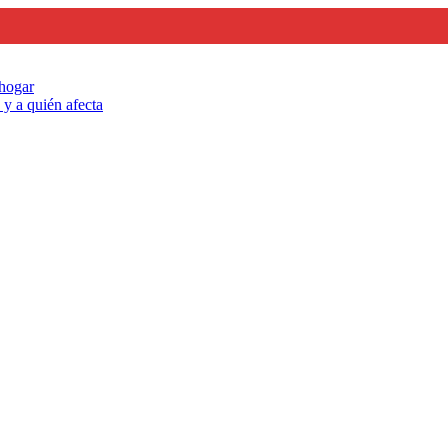
 hogar
y a quién afecta