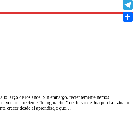
Copy
Link
Teleg
Compa
o a lo largo de los años. Sin embargo, recientemente hemos
tivos, o la reciente “inauguración” del busto de Joaquín Lenzina, un
nte crecer desde el aprendizaje que…