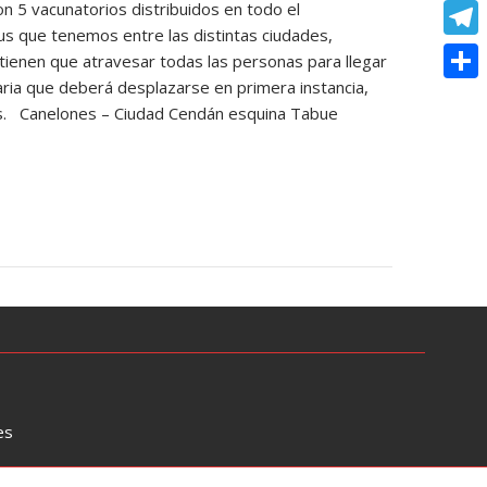
o
e
5 vacunatorios distribuidos en todo el
e
C
e
t
us que tenemos entre las distintas ciudades,
k
s
r
o
r
T
 tienen que atravesar todas las personas para llegar
s
s
p
aria que deberá desplazarse en primera instancia,
e
e
A
C
e
es. Canelones – Ciudad Cendán esquina Tabue
y
s
l
p
o
n
L
t
e
p
m
g
i
g
p
e
n
r
a
r
k
a
r
m
t
i
r
es