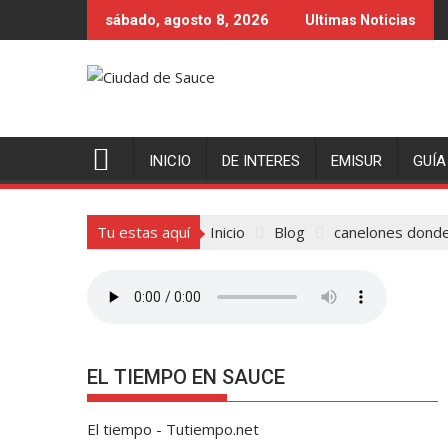
Saltar
sábado, agosto 8, 2026
Ultimas Noticias
al
contenido
INICIO
DE INTERES
EMISUR
GUÍA
Tu estas aquí
Inicio
Blog
canelones donde
EL TIEMPO EN SAUCE
El tiempo - Tutiempo.net