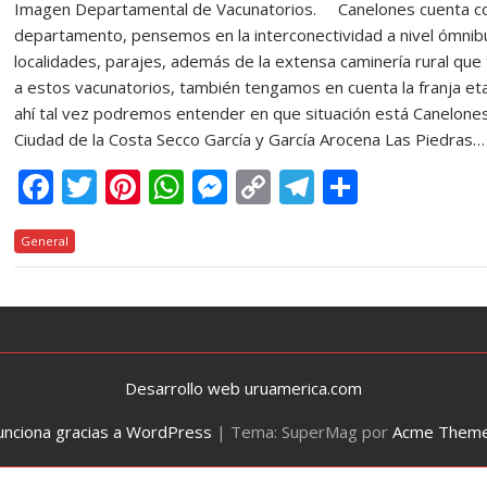
Imagen Departamental de Vacunatorios. Canelones cuenta con 
departamento, pensemos en la interconectividad a nivel ómnib
localidades, parajes, además de la extensa caminería rural que
a estos vacunatorios, también tengamos en cuenta la franja et
ahí tal vez podremos entender en que situación está Canelon
Ciudad de la Costa Secco García y García Arocena Las Piedras…
F
T
Pi
W
M
C
T
C
ac
w
nt
h
e
o
el
o
General
e
itt
er
at
ss
p
e
m
b
er
e
s
e
y
gr
p
o
st
A
n
Li
a
ar
o
p
g
n
m
ti
k
p
er
k
r
Desarrollo web uruamerica.com
unciona gracias a WordPress
|
Tema: SuperMag por
Acme Them