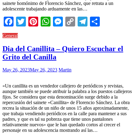
sainete homónimo de Florencio Sánchez, que retrata a un
adolescente trabajando arduamente en las…
Facebook
Twitter
Pinterest
WhatsApp
Messenger
Copy
Telegram
Comparti
Link
General
Dia del Canillita – Quiero Escuchar el
Grito del Canilla
May 26, 2023
May 26, 2023
Martin
«Un canillita es un vendedor callejero de periódicos y revistas,
aunque también se puede atribuir la palabra a los puestos callejeros
fijos. Se considera que esta denominación surge debido a la
repercusión del sainete «Canillita» de Florencio Sánchez. La obra
recrea la situación de un niño de unos 15 años aproximadamente,
que trabaja vendiendo periódicos en la calle para mantener a sus
padres, y que es tal su pobreza que tiene unos pantalones
relativamente nuevos» que le han quedado cortos al crecer el
personaje en su adolescencia mostrando así las…