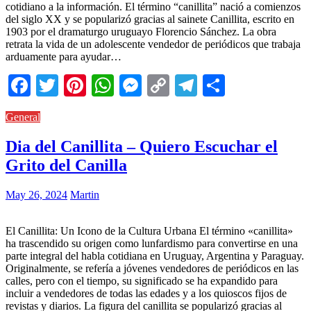
cotidiano a la información. El término “canillita” nació a comienzos
del siglo XX y se popularizó gracias al sainete Canillita, escrito en
1903 por el dramaturgo uruguayo Florencio Sánchez. La obra
retrata la vida de un adolescente vendedor de periódicos que trabaja
arduamente para ayudar…
Facebook
Twitter
Pinterest
WhatsApp
Messenger
Copy
Telegram
Comparti
Link
General
Dia del Canillita – Quiero Escuchar el
Grito del Canilla
May 26, 2024
Martin
El Canillita: Un Icono de la Cultura Urbana El término «canillita»
ha trascendido su origen como lunfardismo para convertirse en una
parte integral del habla cotidiana en Uruguay, Argentina y Paraguay.
Originalmente, se refería a jóvenes vendedores de periódicos en las
calles, pero con el tiempo, su significado se ha expandido para
incluir a vendedores de todas las edades y a los quioscos fijos de
revistas y diarios. La figura del canillita se popularizó gracias al