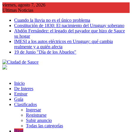
Saltar
viernes, agosto 7, 2026
al
Ultimas Noticias
contenido
Cuando la lluvia no es el único problema
Constitución de 1830: El nacimiento del Uruguay soberano
Abdón Fernández: el legado del payador que hizo de Sauce
su hogar
IMESI a los autos eléctricos en Uruguay: qué cambia
realmente y a quién afecta
19 de Junio "Día de los Abuelos"
Inicio
De Interes
Emisur
Guía
Clasificados
Ingresar
Registrarse
Subir anuncio
Todas las categorías
Blog