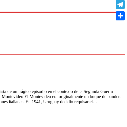
Copy
Link
Teleg
Compa
ta de un trágico episodio en el contexto de la Segunda Guerra
el Montevideo El Montevideo era originalmente un buque de bandera
iones italianas. En 1941, Uruguay decidió requisar el…