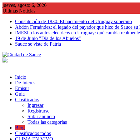
Saltar
jueves, agosto 6, 2026
al
Ultimas Noticias
contenido
Constitución de 1830: El nacimiento del Uruguay soberano
Abdón Fernández: el legado del payador que hizo de Sauce su
IMESI a los autos eléctricos en Uruguay: qué cambia realmente 
19 de Junio "Día de los Abuelos"
Sauce se viste de Patria
Inicio
De Interes
Emisur
Guía
Clasificados
Ingresar
Registrarse
Subir anuncio
Todas las categorías
Blog
Clasificados todos
CLIMA EN VIVO