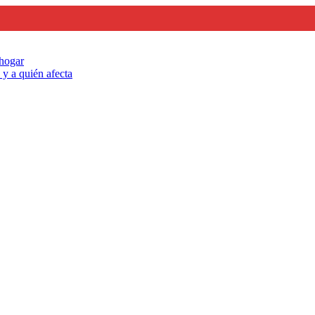
 hogar
y a quién afecta