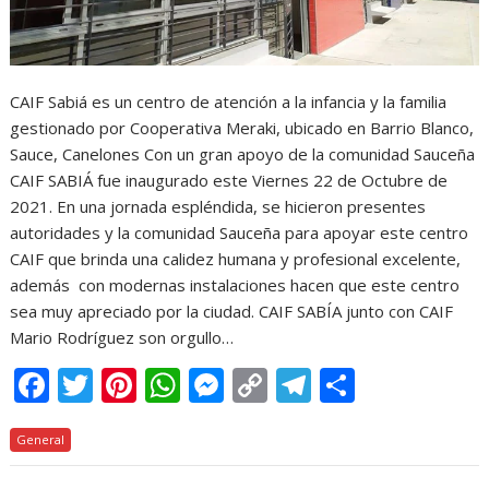
CAIF Sabiá es un centro de atención a la infancia y la familia
gestionado por Cooperativa Meraki, ubicado en Barrio Blanco,
Sauce, Canelones Con un gran apoyo de la comunidad Sauceña
CAIF SABIÁ fue inaugurado este Viernes 22 de Octubre de
2021. En una jornada espléndida, se hicieron presentes
autoridades y la comunidad Sauceña para apoyar este centro
CAIF que brinda una calidez humana y profesional excelente,
además con modernas instalaciones hacen que este centro
sea muy apreciado por la ciudad. CAIF SABÍA junto con CAIF
Mario Rodríguez son orgullo…
F
T
Pi
W
M
C
T
C
ac
w
nt
h
e
o
el
o
General
e
itt
er
at
ss
p
e
m