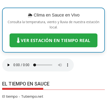
b
er
e
s
e
y
gr
p
o
st
A
n
Li
a
ar
o
p
g
n
m
ti
🌦️ Clima en Sauce en Vivo
k
p
er
k
r
Consulta la temperatura, viento y lluvia de nuestra estación
local.
🌡️ VER ESTACIÓN EN TIEMPO REAL
EL TIEMPO EN SAUCE
El tiempo - Tutiempo.net