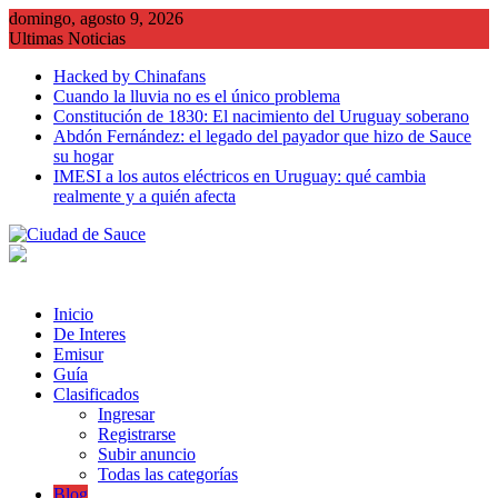
Saltar
domingo, agosto 9, 2026
al
Ultimas Noticias
contenido
Hacked by Chinafans
Cuando la lluvia no es el único problema
Constitución de 1830: El nacimiento del Uruguay soberano
Abdón Fernández: el legado del payador que hizo de Sauce
su hogar
IMESI a los autos eléctricos en Uruguay: qué cambia
realmente y a quién afecta
Inicio
De Interes
Emisur
Guía
Clasificados
Ingresar
Registrarse
Subir anuncio
Todas las categorías
Blog