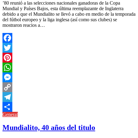
’80 reunió a las selecciones nacionales ganadoras de la Copa
Mundial y Países Bajos, esta última reemplazante de Inglaterra
debido a que el Mundialito se llevó a cabo en medio de la temporada
del fútbol europeo y la liga inglesa (así como sus clubes) se
mostraron reacios a…
Facebook
Twitter
Pinterest
WhatsApp
Messenger
Copy
Link
Telegram
General
Compartir
Mundialito, 40 años del titulo