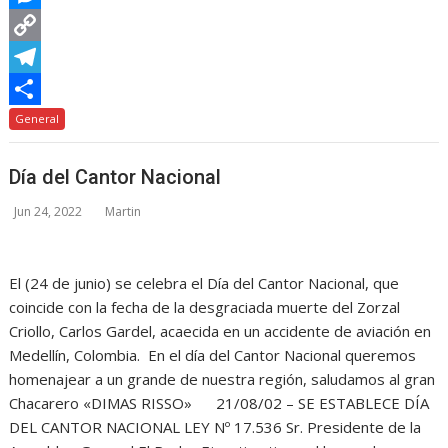
b
t
n
h
M
o
t
t
a
e
C
o
e
e
t
s
o
T
k
r
r
s
s
p
e
C
General
e
A
e
y
l
o
Día del Cantor Nacional
s
p
n
L
e
m
Jun 24, 2022
Martin
t
p
g
i
g
p
e
n
r
a
r
k
a
r
El (24 de junio) se celebra el Día del Cantor Nacional, que
coincide con la fecha de la desgraciada muerte del Zorzal
m
t
Criollo, Carlos Gardel, acaecida en un accidente de aviación en
i
Medellín, Colombia. En el día del Cantor Nacional queremos
r
homenajear a un grande de nuestra región, saludamos al gran
Chacarero «DIMAS RISSO» 21/08/02 – SE ESTABLECE DÍA
DEL CANTOR NACIONAL LEY Nº 17.536 Sr. Presidente de la