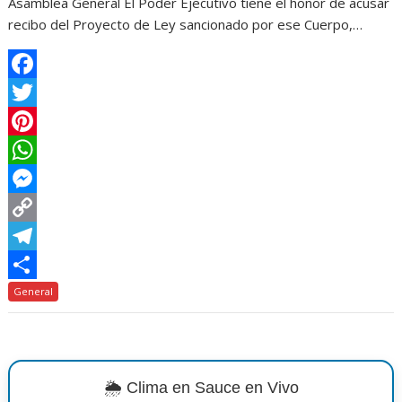
Asamblea General El Poder Ejecutivo tiene el honor de acusar
recibo del Proyecto de Ley sancionado por ese Cuerpo,…
F
a
T
c
w
P
e
i
i
W
b
t
n
h
M
o
t
t
a
e
C
o
e
e
t
s
o
T
k
r
r
s
s
p
e
C
General
e
A
e
y
l
o
s
p
n
L
e
m
t
p
g
i
g
p
🌦️ Clima en Sauce en Vivo