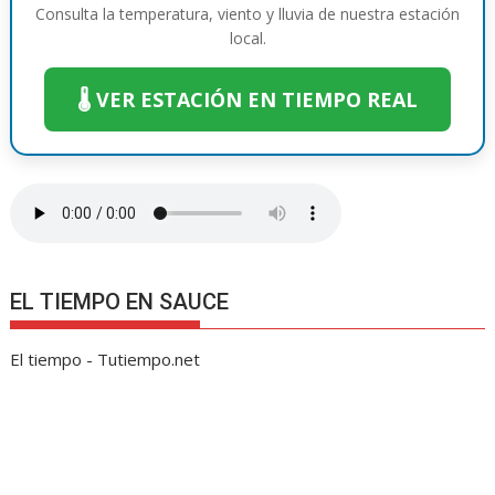
e
n
r
a
Consulta la temperatura, viento y lluvia de nuestra estación
local.
r
k
a
r
m
t
🌡️ VER ESTACIÓN EN TIEMPO REAL
i
r
EL TIEMPO EN SAUCE
El tiempo - Tutiempo.net