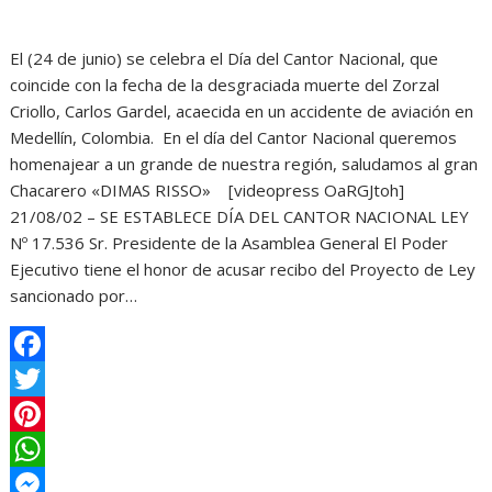
El (24 de junio) se celebra el Día del Cantor Nacional, que
coincide con la fecha de la desgraciada muerte del Zorzal
Criollo, Carlos Gardel, acaecida en un accidente de aviación en
Medellín, Colombia. En el día del Cantor Nacional queremos
homenajear a un grande de nuestra región, saludamos al gran
Chacarero «DIMAS RISSO» [videopress OaRGJtoh]
21/08/02 – SE ESTABLECE DÍA DEL CANTOR NACIONAL LEY
Nº 17.536 Sr. Presidente de la Asamblea General El Poder
Ejecutivo tiene el honor de acusar recibo del Proyecto de Ley
sancionado por…
F
a
T
c
w
P
e
i
i
W