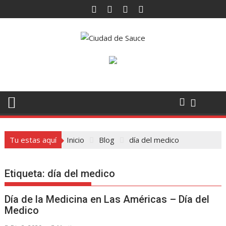
Saltar
al
contenido
Tu estas aquí
Inicio
Blog
día del medico
Etiqueta:
día del medico
Día de la Medicina en Las Américas – Día del
Medico