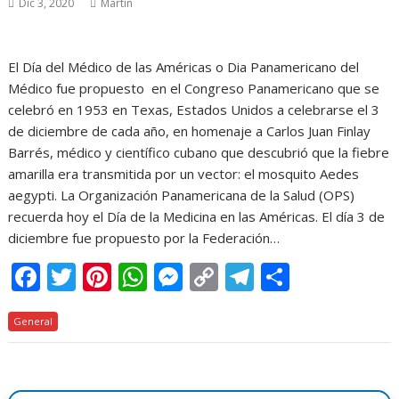
Dic 3, 2020
Martin
El Día del Médico de las Américas o Dia Panamericano del
Médico fue propuesto ​ en el Congreso Panamericano que se
celebró en 1953 en Texas, Estados Unidos a celebrarse el 3
de diciembre de cada año, en homenaje a Carlos Juan Finlay
Barrés, médico y científico cubano que descubrió que la fiebre
amarilla era transmitida por un vector: el mosquito Aedes
aegypti. La Organización Panamericana de la Salud (OPS)
recuerda hoy el Día de la Medicina en las Américas. El día 3 de
diciembre fue propuesto por la Federación…
F
T
Pi
W
M
C
T
C
ac
w
nt
h
e
o
el
o
General
e
itt
er
at
ss
p
e
m
b
er
e
s
e
y
gr
p
o
st
A
n
Li
a
ar