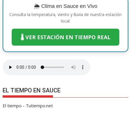
o
p
g
n
m
ti
🌦️ Clima en Sauce en Vivo
k
p
er
k
r
Consulta la temperatura, viento y lluvia de nuestra estación
local.
🌡️ VER ESTACIÓN EN TIEMPO REAL
EL TIEMPO EN SAUCE
El tiempo - Tutiempo.net