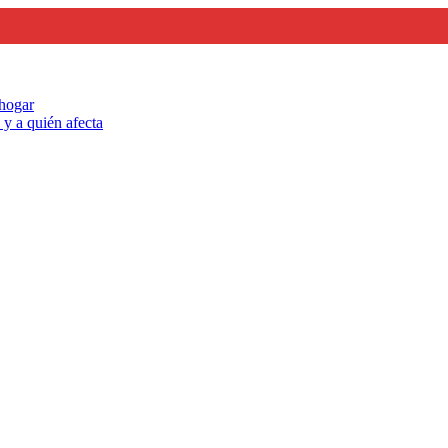
 hogar
y a quién afecta