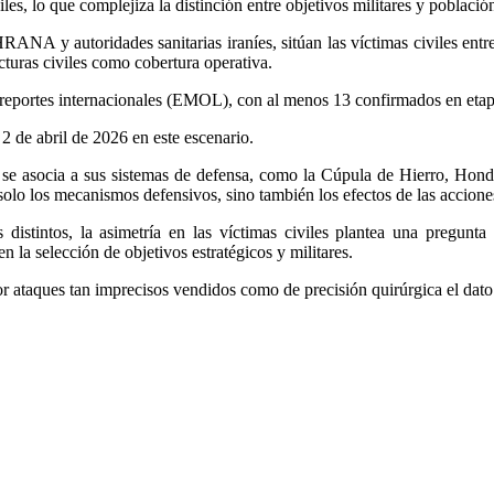
s, lo que complejiza la distinción entre objetivos militares y població
NA y autoridades sanitarias iraníes, sitúan las víctimas civiles entr
cturas civiles como cobertura operativa.
y reportes internacionales (EMOL), con al menos 13 confirmados en etapas
l 2 de abril de 2026 en este escenario.
el se asocia a sus sistemas de defensa, como la Cúpula de Hierro, Hond
solo los mecanismos defensivos, sino también los efectos de las accione
 distintos, la asimetría en las víctimas civiles plantea una pregunta
 la selección de objetivos estratégicos y militares.
por ataques tan imprecisos vendidos como de precisión quirúrgica el dato