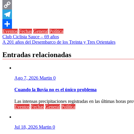
Messenger
Copy
Link
Telegram
Eventos
Fechas
General
Política
Compartir
Navegación
Club Ciclista Sauce – 69 años
A 201 años del Desembarco de los Treinta y Tres Orientales
de
entradas
Entradas relacionadas
Ago 7, 2026
Martin
0
Cuando la lluvia no es el único problema
Las intensas precipitaciones registradas en las últimas horas pr
Eventos
Fechas
General
Política
Jul 18, 2026
Martin
0