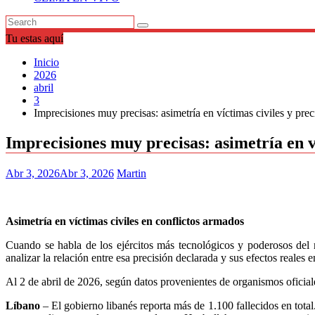
Tu estas aquí
Inicio
2026
abril
3
Imprecisiones muy precisas: asimetría en víctimas civiles y preci
Imprecisiones muy precisas: asimetría en ví
Abr 3, 2026
Abr 3, 2026
Martin
Asimetría en víctimas civiles en conflictos armados
Cuando se habla de los ejércitos más tecnológicos y poderosos del m
analizar la relación entre esa precisión declarada y sus efectos reales e
Al 2 de abril de 2026, según datos provenientes de organismos oficiale
Líbano
– El gobierno libanés reporta más de 1.100 fallecidos en total