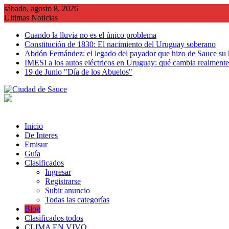
Saltar
sábado, agosto 8, 2026
al
Ultimas Noticias
contenido
Cuando la lluvia no es el único problema
Constitución de 1830: El nacimiento del Uruguay soberano
Abdón Fernández: el legado del payador que hizo de Sauce su
IMESI a los autos eléctricos en Uruguay: qué cambia realmente 
19 de Junio "Día de los Abuelos"
Inicio
De Interes
Emisur
Guía
Clasificados
Ingresar
Registrarse
Subir anuncio
Todas las categorías
Blog
Clasificados todos
CLIMA EN VIVO