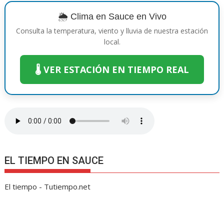
o
st
A
n
Li
a
ar
o
p
g
n
m
ti
🌦️ Clima en Sauce en Vivo
k
p
er
k
r
Consulta la temperatura, viento y lluvia de nuestra estación
local.
🌡️ VER ESTACIÓN EN TIEMPO REAL
EL TIEMPO EN SAUCE
El tiempo - Tutiempo.net