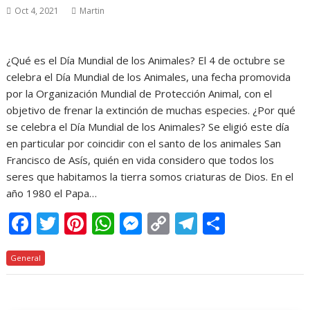
Oct 4, 2021
Martin
¿Qué es el Día Mundial de los Animales? El 4 de octubre se
celebra el Día Mundial de los Animales, una fecha promovida
por la Organización Mundial de Protección Animal, con el
objetivo de frenar la extinción de muchas especies. ¿Por qué
se celebra el Día Mundial de los Animales? Se eligió este día
en particular por coincidir con el santo de los animales San
Francisco de Asís, quién en vida considero que todos los
seres que habitamos la tierra somos criaturas de Dios. En el
año 1980 el Papa…
F
T
Pi
W
M
C
T
C
ac
w
nt
h
e
o
el
o
General
e
itt
er
at
ss
p
e
m
b
er
e
s
e
y
gr
p