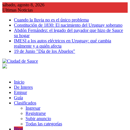
Saltar
sábado, agosto 8, 2026
al
Ultimas Noticias
contenido
Cuando la lluvia no es el único problema
Constitución de 1830: El nacimiento del Uruguay soberano
Abdón Fernández: el legado del payador que hizo de Sauce
su hogar
IMESI a los autos eléctricos en Uruguay: qué cambia
realmente y a quién afecta
19 de Junio "Día de los Abuelos"
Inicio
De Interes
Emisur
Guía
Clasificados
Ingresar
Registrarse
Subir anuncio
Todas las categorías
Blog