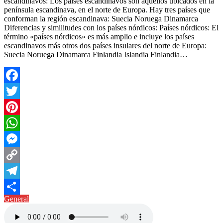
escandinavos: Los países escandinavos son aquellos ubicados en la
península escandinava, en el norte de Europa. Hay tres países que
conforman la región escandinava: Suecia Noruega Dinamarca
Diferencias y similitudes con los países nórdicos: Países nórdicos: El
término «países nórdicos» es más amplio e incluye los países
escandinavos más otros dos países insulares del norte de Europa:
Suecia Noruega Dinamarca Finlandia Islandia Finlandia…
Facebook
Twitter
Pinterest
WhatsApp
Messenger
Copy
Link
Telegram
General
Compartir