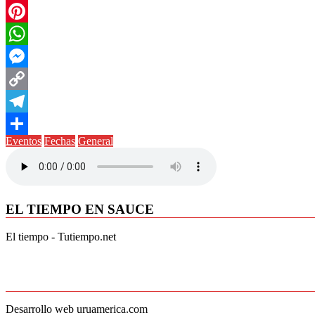
Twitter
Pinterest
WhatsApp
Messenger
Copy
Link
Telegram
Eventos
Fechas
General
Compartir
EL TIEMPO EN SAUCE
El tiempo - Tutiempo.net
Desarrollo web uruamerica.com