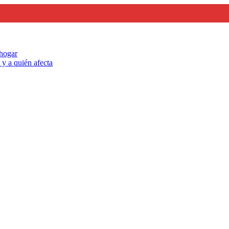
 hogar
y a quién afecta