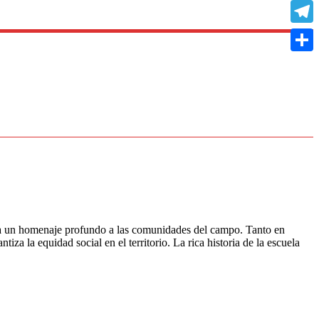
Copy
Link
Teleg
Compa
nta un homenaje profundo a las comunidades del campo. Tanto en
za la equidad social en el territorio. La rica historia de la escuela