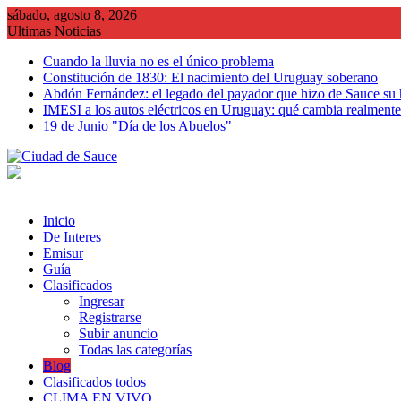
Saltar
sábado, agosto 8, 2026
al
Ultimas Noticias
contenido
Cuando la lluvia no es el único problema
Constitución de 1830: El nacimiento del Uruguay soberano
Abdón Fernández: el legado del payador que hizo de Sauce su
IMESI a los autos eléctricos en Uruguay: qué cambia realmente 
19 de Junio "Día de los Abuelos"
Inicio
De Interes
Emisur
Guía
Clasificados
Ingresar
Registrarse
Subir anuncio
Todas las categorías
Blog
Clasificados todos
CLIMA EN VIVO