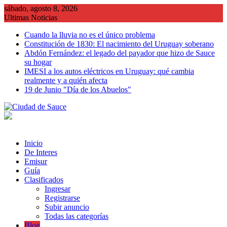
Saltar
sábado, agosto 8, 2026
al
Ultimas Noticias
contenido
Cuando la lluvia no es el único problema
Constitución de 1830: El nacimiento del Uruguay soberano
Abdón Fernández: el legado del payador que hizo de Sauce
su hogar
IMESI a los autos eléctricos en Uruguay: qué cambia
realmente y a quién afecta
19 de Junio "Día de los Abuelos"
Inicio
De Interes
Emisur
Guía
Clasificados
Ingresar
Registrarse
Subir anuncio
Todas las categorías
Blog