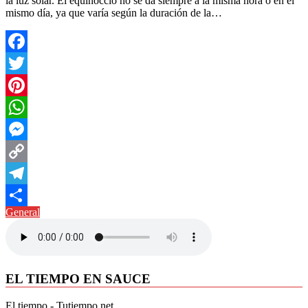
la luz solar. El equinoccio no se da siempre a la misma hora o en el
mismo día, ya que varía según la duración de la…
Facebook
Twitter
Pinterest
WhatsApp
Messenger
Copy
Link
Telegram
General
Compartir
EL TIEMPO EN SAUCE
El tiempo - Tutiempo.net