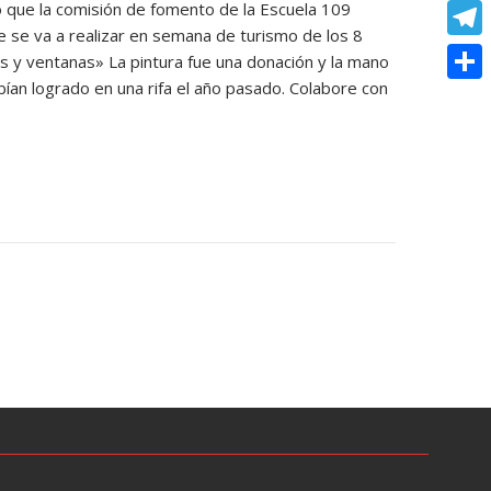
o
e
 que la comisión de fomento de la Escuela 109
e
C
e
t
ue se va a realizar en semana de turismo de los 8
k
s
r
o
r
T
tas y ventanas» La pintura fue una donación y la mano
s
s
p
ían logrado en una rifa el año pasado. Colabore con
e
e
A
C
e
y
s
l
p
o
n
L
t
e
p
m
g
i
g
p
e
n
r
a
r
k
a
r
m
t
i
r