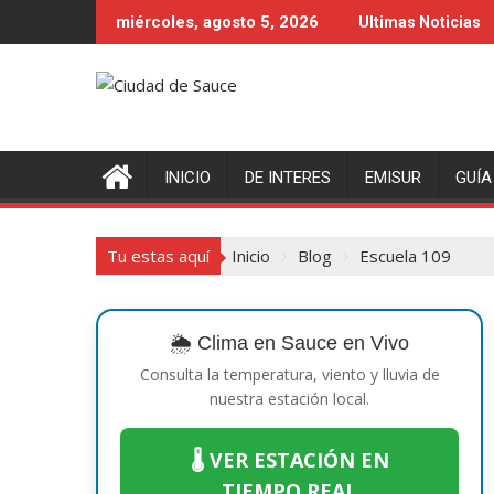
Saltar
miércoles, agosto 5, 2026
Ultimas Noticias
al
contenido
INICIO
DE INTERES
EMISUR
GUÍA
Tu estas aquí
Inicio
Blog
Escuela 109
🌦️ Clima en Sauce en Vivo
Consulta la temperatura, viento y lluvia de
nuestra estación local.
🌡️ VER ESTACIÓN EN
TIEMPO REAL