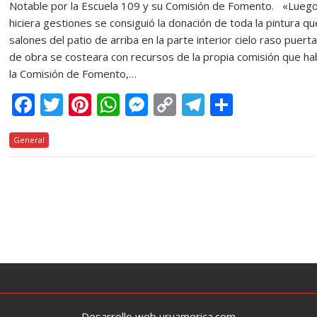
Notable por la Escuela 109 y su Comisión de Fomento. «Luego
hiciera gestiones se consiguió la donación de toda la pintura q
salones del patio de arriba en la parte interior cielo raso puer
de obra se costeara con recursos de la propia comisión que hab
la Comisión de Fomento,…
F
T
Pi
W
M
C
T
C
ac
w
nt
h
e
o
el
o
General
e
itt
er
at
ss
p
e
m
b
er
e
s
e
y
gr
p
o
st
A
n
Li
a
ar
o
p
g
n
m
ti
k
p
er
k
r
Desarrollo web uruamerica.com