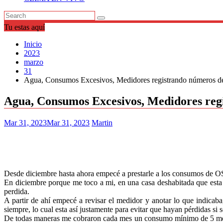
Tu estas aquí
Inicio
2023
marzo
31
Agua, Consumos Excesivos, Medidores registrando números de
Agua, Consumos Excesivos, Medidores regi
Mar 31, 2023
Mar 31, 2023
Martin
Desde diciembre hasta ahora empecé a prestarle a los consumos de O
En diciembre porque me toco a mi, en una casa deshabitada que esta 
perdida.
A partir de ahí empecé a revisar el medidor y anotar lo que indicab
siempre, lo cual esta así justamente para evitar que hayan pérdidas si s
De todas maneras me cobraron cada mes un consumo mínimo de 5 metros