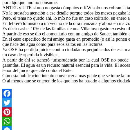
por algo que uno no consume.
ANTEL y UTE si uno no gasta cómputos o KW solo nos cobran la tarifa
No le prestaba atención a ese detalle porque todos los meses pagaba l
Pero, el tema no quedo ahi, lo mío no fue un caso solitario, en enero 
En febrero lo mismo a un vecino de la otra manzana y ahora en marzo 
Es decir casi el 10% de las familias de una Villa tuvo gasto excesivo 
A partir de eso se dio el comentario con un amigo de Sauce, también 
En el caso especifico de mi amigo gasta en promedio (o así le ponen e
que hace del agua como para esos saltos en las lecturas.
Ya OSE ha perdido juicios contra ciudadanos perjudicados de esta m
un caso de «perdida invisible».
A partir de ahí se generó jurisprudencia por la cual OSE no puede 
garantías. El agua es un recurso natural esencial para la vida. El a
tenor del juicio que cité contra el Ente.
Con esta publicación intento convencer a mas gente que se tome la mol
O al menos que se enteren de los que nos ha pasado a algunos ciudad
Facebook
Twitter
Pinterest