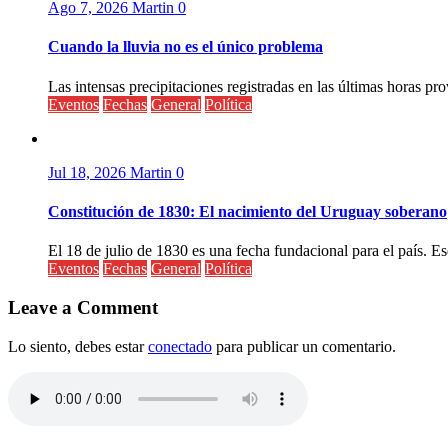
Ago 7, 2026
Martin
0
Cuando la lluvia no es el único problema
Las intensas precipitaciones registradas en las últimas horas pr
Eventos
Fechas
General
Política
Jul 18, 2026
Martin
0
Constitución de 1830: El nacimiento del Uruguay soberano
El 18 de julio de 1830 es una fecha fundacional para el país. Ese
Eventos
Fechas
General
Política
Leave a Comment
Lo siento, debes estar
conectado
para publicar un comentario.