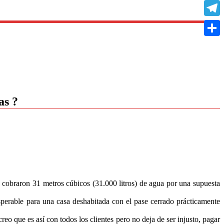
Copy
Link
Teleg
Compa
as ?
 cobraron 31 metros cúbicos (31.000 litros) de agua por una supuesta
sperable para una casa deshabitada con el pase cerrado prácticamente
que es así con todos los clientes pero no deja de ser injusto, pagar