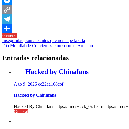
WhatsApp
Messenger
Copy
Link
Telegram
General
Compartir
Navegación
Inseguridad, súmate antes que nos tape la Ola
Día Mundial de Concientización sobre el Autismo
de
entradas
Entradas relacionadas
Hacked by Chinafans
Ago 9, 2026
ec22ea168cbf
Hacked by Chinafans
Hacked By Chinafans https://t.me/Hack_0xTeam https://t.me/H
General