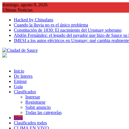
Saltar
domingo, agosto 9, 2026
al
Ultimas Noticias
contenido
Hacked by Chinafans
Cuando la lluvia no es el único problema
Constitución de 1830: El nacimiento del Uruguay soberano
Abdón Fernández: el legado del payador que hizo de Sauce su
IMESI a los autos eléctricos en Uruguay: qué cambia realmente 
Inicio
De Interes
Emisur
Guía
Clasificados
Ingresar
Registrarse
Subir anuncio
Todas las categorías
Blog
Clasificados todos
CLIMA EN VIVO