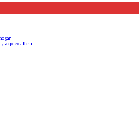
 hogar
y a quién afecta