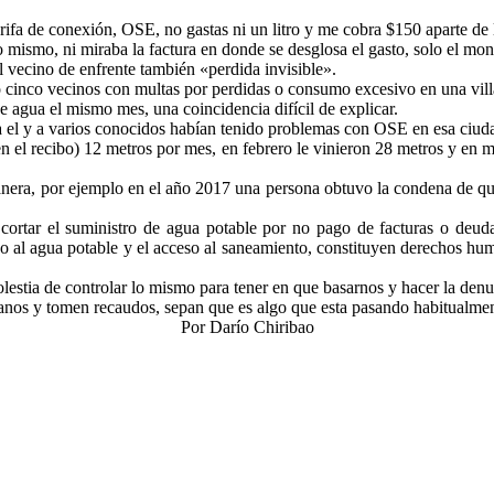
 de conexión, OSE, no gastas ni un litro y me cobra $150 aparte de la 
o mismo, ni miraba la factura en donde se desglosa el gasto, solo el mon
al vecino de enfrente también «perdida invisible».
cinco vecinos con multas por perdidas o consumo excesivo en una villa
de agua el mismo mes, una coincidencia difícil de explicar.
a el y a varios conocidos habían tenido problemas con OSE en esa ciud
n el recibo) 12 metros por mes, en febrero le vinieron 28 metros y en 
anera, por ejemplo en el año 2017 una persona obtuvo la condena de qu
cortar el suministro de agua potable por no pago de facturas o deuda
cceso al agua potable y el acceso al saneamiento, constituyen derechos
estia de controlar lo mismo para tener en que basarnos y hacer la denun
anos y tomen recaudos, sepan que es algo que esta pasando habitualmen
Por Darío Chiribao