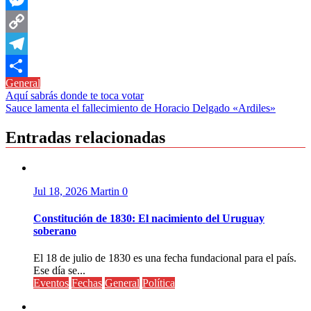
Messenger
Copy
Link
Telegram
General
Compartir
Navegación
Aquí sabrás donde te toca votar
Sauce lamenta el fallecimiento de Horacio Delgado «Ardiles»
de
entradas
Entradas relacionadas
Jul 18, 2026
Martin
0
Constitución de 1830: El nacimiento del Uruguay
soberano
El 18 de julio de 1830 es una fecha fundacional para el país.
Ese día se...
Eventos
Fechas
General
Política