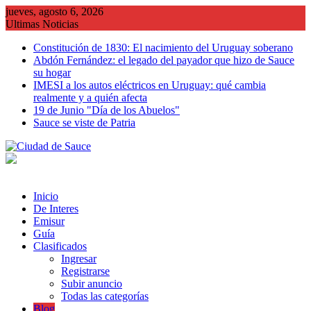
Saltar
jueves, agosto 6, 2026
al
Ultimas Noticias
contenido
Constitución de 1830: El nacimiento del Uruguay soberano
Abdón Fernández: el legado del payador que hizo de Sauce
su hogar
IMESI a los autos eléctricos en Uruguay: qué cambia
realmente y a quién afecta
19 de Junio "Día de los Abuelos"
Sauce se viste de Patria
Inicio
De Interes
Emisur
Guía
Clasificados
Ingresar
Registrarse
Subir anuncio
Todas las categorías
Blog