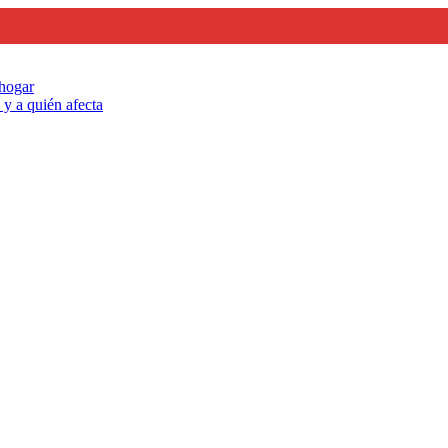
 hogar
y a quién afecta