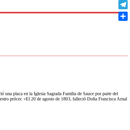
Copy
Link
Teleg
Compa
 una placa en la Iglesia Sagrada Familia de Sauce por parte del
nuestro prócer. «El 20 de agosto de 1803, falleció Doña Francisca Arnal