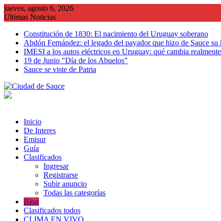
Saltar
jueves, agosto 6, 2026
al
Ultimas Noticias
contenido
Constitución de 1830: El nacimiento del Uruguay soberano
Abdón Fernández: el legado del payador que hizo de Sauce su
IMESI a los autos eléctricos en Uruguay: qué cambia realmente 
19 de Junio "Día de los Abuelos"
Sauce se viste de Patria
Inicio
De Interes
Emisur
Guía
Clasificados
Ingresar
Registrarse
Subir anuncio
Todas las categorías
Blog
Clasificados todos
CLIMA EN VIVO