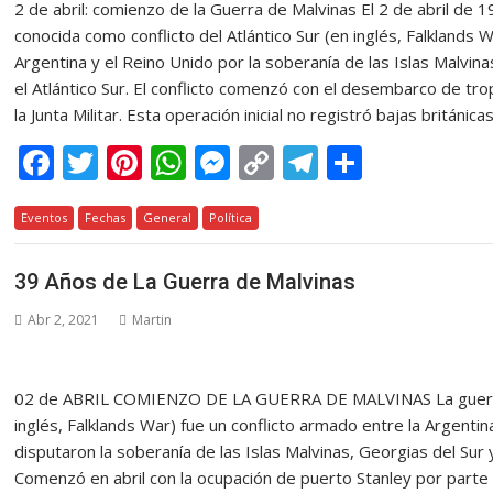
2 de abril: comienzo de la Guerra de Malvinas El 2 de abril de 
conocida como conflicto del Atlántico Sur (en inglés, Falklands 
Argentina y el Reino Unido por la soberanía de las Islas Malvin
el Atlántico Sur. El conflicto comenzó con el desembarco de tr
la Junta Militar. Esta operación inicial no registró bajas británic
F
T
Pi
W
M
C
T
C
ac
w
nt
h
e
o
el
o
Eventos
e
Fechas
itt
er
General
at
Política
ss
p
e
m
b
er
e
s
e
y
gr
p
39 Años de La Guerra de Malvinas
o
st
A
n
Li
a
ar
Abr 2, 2021
Martin
o
p
g
n
m
ti
k
p
er
k
r
02 de ABRIL COMIENZO DE LA GUERRA DE MALVINAS La guerra de 
inglés, Falklands War) fue un conflicto armado entre la Argenti
disputaron la soberanía de las Islas Malvinas, Georgias del Sur y
Comenzó en abril con la ocupación de puerto Stanley por parte 