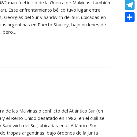
o
e
1982 marcó el inicio de la Guerra de Malvinas, también
e
C
e
t
War). Este enfrentamiento bélico tuvo lugar entre
k
s
r
o
r
T
as, Georgias del Sur y Sandwich del Sur, ubicadas en
s
s
p
opas argentinas en Puerto Stanley, bajo órdenes de
e
e
A
C
e
as, pero…
y
s
l
p
o
n
L
t
e
p
m
g
i
g
p
e
n
r
a
r
k
a
r
m
t
i
r
las Malvinas o conflicto del Atlántico Sur (en
na y el Reino Unido desatado en 1982, en el cuál se
 Sandwich del Sur, ubicadas en el Atlántico Sur.
de tropas argentinas, bajo órdenes de la Junta