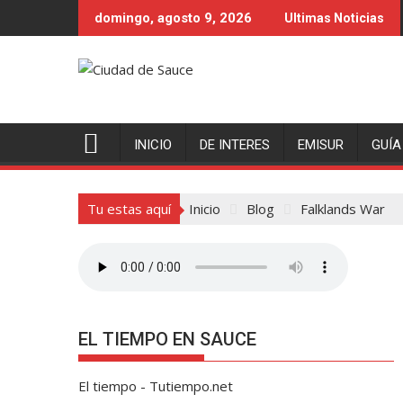
Saltar
domingo, agosto 9, 2026
Ultimas Noticias
al
contenido
INICIO
DE INTERES
EMISUR
GUÍA
Tu estas aquí
Inicio
Blog
Falklands War
EL TIEMPO EN SAUCE
El tiempo - Tutiempo.net