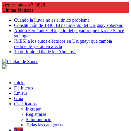
Saltar
viernes, agosto 7, 2026
al
Ultimas Noticias
contenido
Cuando la lluvia no es el único problema
Constitución de 1830: El nacimiento del Uruguay soberano
Abdón Fernández: el legado del payador que hizo de Sauce
su hogar
IMESI a los autos eléctricos en Uruguay: qué cambia
realmente y a quién afecta
19 de Junio "Día de los Abuelos"
Inicio
De Interes
Emisur
Guía
Clasificados
Ingresar
Registrarse
Subir anuncio
Todas las categorías
Blog