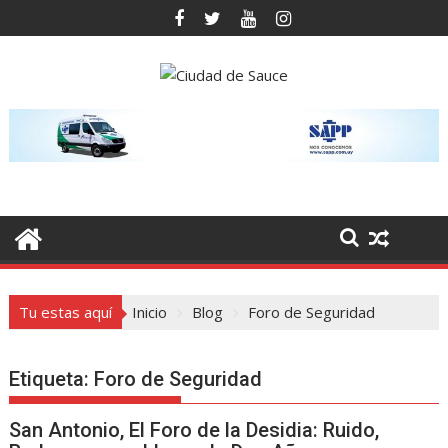
Saltar
al
contenido
Tu estas aquí
Inicio
Blog
Foro de Seguridad
Etiqueta:
Foro de Seguridad
San Antonio, El Foro de la Desidia: Ruido,