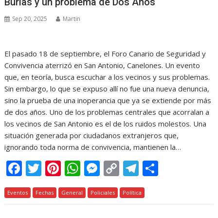
Burlas y un problema de Dos Años
Sep 20, 2025
Martin
El pasado 18 de septiembre, el Foro Canario de Seguridad y
Convivencia aterrizó en San Antonio, Canelones. Un evento
que, en teoría, busca escuchar a los vecinos y sus problemas.
Sin embargo, lo que se expuso allí no fue una nueva denuncia,
sino la prueba de una inoperancia que ya se extiende por más
de dos años. Uno de los problemas centrales que acorralan a
los vecinos de San Antonio es el de los ruidos molestos. Una
situación generada por ciudadanos extranjeros que,
ignorando toda norma de convivencia, mantienen la…
F
T
Pi
W
M
C
T
C
ac
w
nt
h
e
o
el
o
Eventos
e
Fechas
itt
er
General
at
Policiales
ss
p
Política
e
m
b
er
e
s
e
y
gr
p