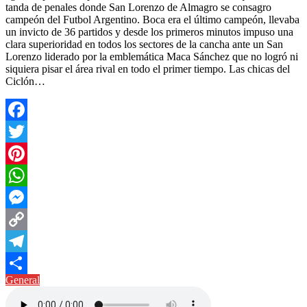
tanda de penales donde San Lorenzo de Almagro se consagro
campeón del Futbol Argentino. Boca era el último campeón, llevaba
un invicto de 36 partidos y desde los primeros minutos impuso una
clara superioridad en todos los sectores de la cancha ante un San
Lorenzo liderado por la emblemática Maca Sánchez que no logró ni
siquiera pisar el área rival en todo el primer tiempo. Las chicas del
Ciclón…
Facebook
Twitter
Pinterest
WhatsApp
Messenger
Copy
Link
Telegram
General
Compartir