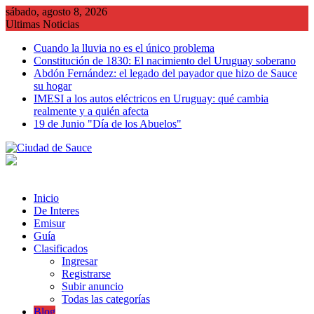
Saltar
sábado, agosto 8, 2026
al
Ultimas Noticias
contenido
Cuando la lluvia no es el único problema
Constitución de 1830: El nacimiento del Uruguay soberano
Abdón Fernández: el legado del payador que hizo de Sauce
su hogar
IMESI a los autos eléctricos en Uruguay: qué cambia
realmente y a quién afecta
19 de Junio "Día de los Abuelos"
Inicio
De Interes
Emisur
Guía
Clasificados
Ingresar
Registrarse
Subir anuncio
Todas las categorías
Blog