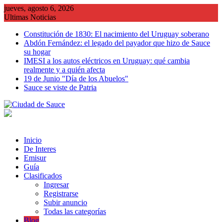
Saltar
jueves, agosto 6, 2026
al
Ultimas Noticias
contenido
Constitución de 1830: El nacimiento del Uruguay soberano
Abdón Fernández: el legado del payador que hizo de Sauce
su hogar
IMESI a los autos eléctricos en Uruguay: qué cambia
realmente y a quién afecta
19 de Junio "Día de los Abuelos"
Sauce se viste de Patria
Inicio
De Interes
Emisur
Guía
Clasificados
Ingresar
Registrarse
Subir anuncio
Todas las categorías
Blog