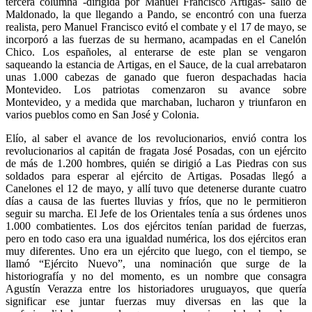
tercera columna -dirigida por Manuel Francisco Artigas- salió de
Maldonado, la que llegando a Pando, se encontró con una fuerza
realista, pero Manuel Francisco evitó el combate y el 17 de mayo, se
incorporó a las fuerzas de su hermano, acampadas en el Canelón
Chico. Los españoles, al enterarse de este plan se vengaron
saqueando la estancia de Artigas, en el Sauce, de la cual arrebataron
unas 1.000 cabezas de ganado que fueron despachadas hacia
Montevideo. Los patriotas comenzaron su avance sobre
Montevideo, y a medida que marchaban, lucharon y triunfaron en
varios pueblos como en San José y Colonia.
Elío, al saber el avance de los revolucionarios, envió contra los
revolucionarios al capitán de fragata José Posadas, con un ejército
de más de 1.200 hombres, quién se dirigió a Las Piedras con sus
soldados para esperar al ejército de Artigas. Posadas llegó a
Canelones el 12 de mayo, y allí tuvo que detenerse durante cuatro
días a causa de las fuertes lluvias y fríos, que no le permitieron
seguir su marcha. El Jefe de los Orientales tenía a sus órdenes unos
1.000 combatientes. Los dos ejércitos tenían paridad de fuerzas,
pero en todo caso era una igualdad numérica, los dos ejércitos eran
muy diferentes. Uno era un ejército que luego, con el tiempo, se
llamó “Ejército Nuevo”, una nominación que surge de la
historiografía y no del momento, es un nombre que consagra
Agustín Verazza entre los historiadores uruguayos, que quería
significar ese juntar fuerzas muy diversas en las que la