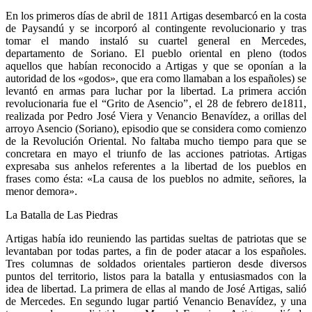
En los primeros días de abril de 1811 Artigas desembarcó en la costa
de Paysandú y se incorporó al contingente revolucionario y tras
tomar el mando instaló su cuartel general en Mercedes,
departamento de Soriano. El pueblo oriental en pleno (todos
aquellos que habían reconocido a Artigas y que se oponían a la
autoridad de los «godos», que era como llamaban a los españoles) se
levantó en armas para luchar por la libertad. La primera acción
revolucionaria fue el “Grito de Asencio”, el 28 de febrero de1811,
realizada por Pedro José Viera y Venancio Benavídez, a orillas del
arroyo Asencio (Soriano), episodio que se considera como comienzo
de la Revolución Oriental. No faltaba mucho tiempo para que se
concretara en mayo el triunfo de las acciones patriotas. Artigas
expresaba sus anhelos referentes a la libertad de los pueblos en
frases como ésta: «La causa de los pueblos no admite, señores, la
menor demora».
La Batalla de Las Piedras
Artigas había ido reuniendo las partidas sueltas de patriotas que se
levantaban por todas partes, a fin de poder atacar a los españoles.
Tres columnas de soldados orientales partieron desde diversos
puntos del territorio, listos para la batalla y entusiasmados con la
idea de libertad. La primera de ellas al mando de José Artigas, salió
de Mercedes. En segundo lugar partió Venancio Benavídez, y una