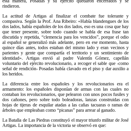
esta manera, Posadas y su ejército quedaron encerrados y se
rindieron.
La actitud de Artigas al finalizar el combate fue tolerante y
compasiva. Según la Prof. Ana Ribeiro: «Había blandengues de los
dos lados, había españoles de los dos lados, eso es una cosa que hay
que tener presente, sobre todo cuando se habla de esa frase tan
discutida y repetida, “clemencia para los vencidos”, porque el odio
al español se generalizó más adelante, pero en ese momento, hasta
quince días antes, todos estaban del mismo lado y eran vecinos y
parientes y gente que compartía el territorio y un sentimiento de
identidad». Artigas envió al padre Valentín Gómez, capellán
voluntario del ejército revolucionario, a recoger el sable que -como
señal de rendición- Posadas había clavado en el piso y dar auxilio a
los heridos.
La diferencia entre los españoles y los revolucionarios era el
armamento: los españoles disponían de armas con las cuales no
contaban los revolucionarios, que pelearon con unos pocos fusiles y
dos cañones, pero sobre todo boleadoras, lanzas construidas con
hojas de tijeras de esquilar atadas a las cañas tacuaras o ramas de
árboles que empleaban como “picanas” para arrear al ganado.
La Batalla de Las Piedras constituyó el mayor triunfo militar de José
Artigas. La importancia de la victoria se observó en que: