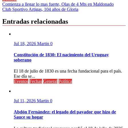
Compartir
Navegación
Comienza a llegar lo mas fuerte, Olas de 4 Mts en Maldonado
Club Sportivo Artigas, 104 años de Gloria
de
entradas
Entradas relacionadas
Jul 18, 2026
Martin
0
Constitución de 1830: El nacimiento del Uruguay
soberano
El 18 de julio de 1830 es una fecha fundacional para el país.
Ese día se...
Eventos
Fechas
General
Política
Jul 11, 2026
Martin
0
Abdón Fernández: el legado del payador que hizo de
Sauce su hogar