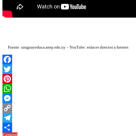
Fuente: uruguayeduca.anep.edu.uy – YouTube: enlaces directos a fuentes
Facebook
Twitter
Pinterest
WhatsApp
Messenger
Copy
Link
Telegram
General