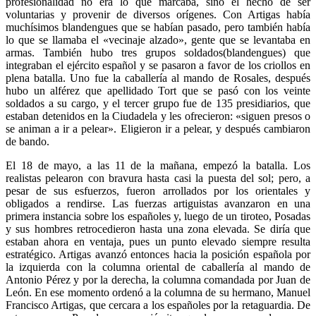
profesionalidad no era lo que marcaba, sino el hecho de ser
voluntarias y provenir de diversos orígenes. Con Artigas había
muchísimos blandengues que se habían pasado, pero también había
lo que se llamaba el «vecinaje alzado», gente que se levantaba en
armas. También hubo tres grupos soldados(blandengues) que
integraban el ejército español y se pasaron a favor de los criollos en
plena batalla. Uno fue la caballería al mando de Rosales, después
hubo un alférez que apellidado Tort que se pasó con los veinte
soldados a su cargo, y el tercer grupo fue de 135 presidiarios, que
estaban detenidos en la Ciudadela y les ofrecieron: «siguen presos o
se animan a ir a pelear». Eligieron ir a pelear, y después cambiaron
de bando.
El 18 de mayo, a las 11 de la mañana, empezó la batalla. Los
realistas pelearon con bravura hasta casi la puesta del sol; pero, a
pesar de sus esfuerzos, fueron arrollados por los orientales y
obligados a rendirse. Las fuerzas artiguistas avanzaron en una
primera instancia sobre los españoles y, luego de un tiroteo, Posadas
y sus hombres retrocedieron hasta una zona elevada. Se diría que
estaban ahora en ventaja, pues un punto elevado siempre resulta
estratégico. Artigas avanzó entonces hacia la posición española por
la izquierda con la columna oriental de caballería al mando de
Antonio Pérez y por la derecha, la columna comandada por Juan de
León. En ese momento ordenó a la columna de su hermano, Manuel
Francisco Artigas, que cercara a los españoles por la retaguardia. De