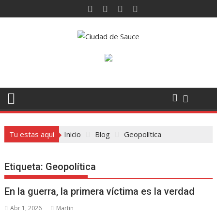
Saltar
al
contenido
Tu estas aquí
Inicio
Blog
Geopolítica
Etiqueta:
Geopolítica
En la guerra, la primera víctima es la verdad
Abr 1, 2026
Martin