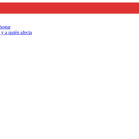
 hogar
y a quién afecta