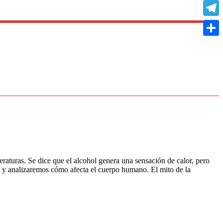
Copy
Link
Teleg
Compa
raturas. Se dice que el alcohol genera una sensación de calor, pero
ío, y analizaremos cómo afecta el cuerpo humano. El mito de la