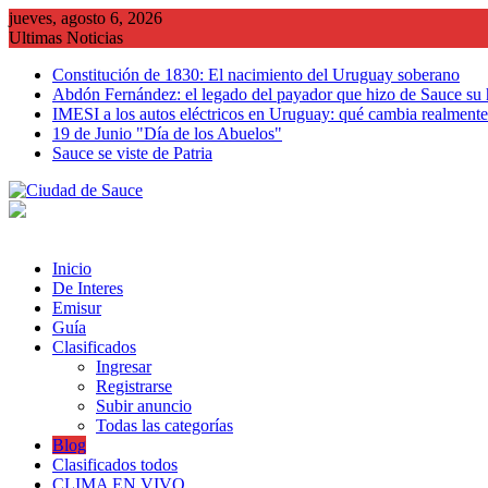
Saltar
jueves, agosto 6, 2026
al
Ultimas Noticias
contenido
Constitución de 1830: El nacimiento del Uruguay soberano
Abdón Fernández: el legado del payador que hizo de Sauce su
IMESI a los autos eléctricos en Uruguay: qué cambia realmente 
19 de Junio "Día de los Abuelos"
Sauce se viste de Patria
Inicio
De Interes
Emisur
Guía
Clasificados
Ingresar
Registrarse
Subir anuncio
Todas las categorías
Blog
Clasificados todos
CLIMA EN VIVO