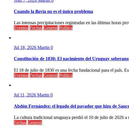
Ago 7, 2026
Martin
0
Cuando la lluvia no es el único problema
Las intensas precipitaciones registradas en las últimas horas pr
Eventos
Fechas
General
Política
Jul 18, 2026
Martin
0
Constitución de 1830: El nacimiento del Uruguay soberano
El 18 de julio de 1830 es una fecha fundacional para el país. Ese
Eventos
Fechas
General
Política
Jul 11, 2026
Martin
0
Abdón Fernández: el legado del payador que hizo de Sauc
La cultura tradicional uruguaya perdió el 10 de julio de 2026 a 
Fechas
General