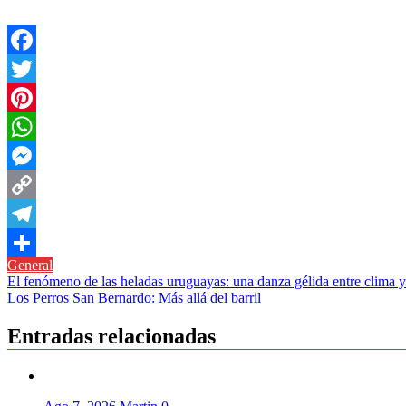
Facebook
Twitter
Pinterest
WhatsApp
Messenger
Copy
Link
Telegram
General
Compartir
Navegación
El fenómeno de las heladas uruguayas: una danza gélida entre clima y
Los Perros San Bernardo: Más allá del barril
de
entradas
Entradas relacionadas