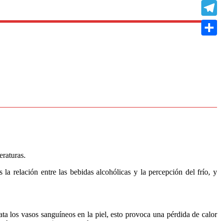
Copy
Link
Teleg
Compa
eraturas.
la relación entre las bebidas alcohólicas y la percepción del frío, y
ta los vasos sanguíneos en la piel, esto provoca una pérdida de calor