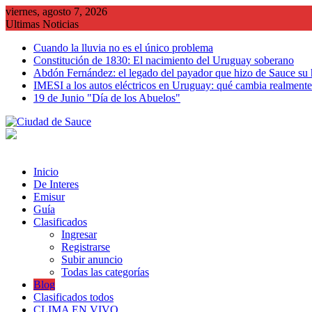
Saltar
viernes, agosto 7, 2026
al
Ultimas Noticias
contenido
Cuando la lluvia no es el único problema
Constitución de 1830: El nacimiento del Uruguay soberano
Abdón Fernández: el legado del payador que hizo de Sauce su
IMESI a los autos eléctricos en Uruguay: qué cambia realmente 
19 de Junio "Día de los Abuelos"
Inicio
De Interes
Emisur
Guía
Clasificados
Ingresar
Registrarse
Subir anuncio
Todas las categorías
Blog
Clasificados todos
CLIMA EN VIVO