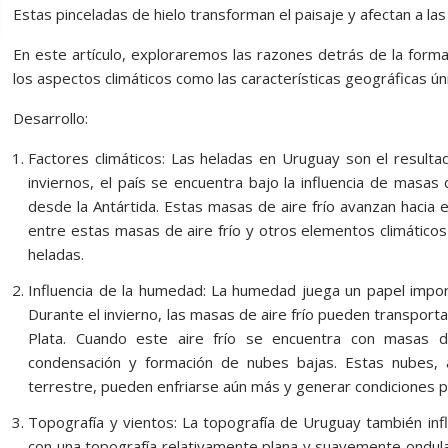
Estas pinceladas de hielo transforman el paisaje y afectan a la
En este artículo, exploraremos las razones detrás de la form
los aspectos climáticos como las características geográficas úni
Desarrollo:
Factores climáticos: Las heladas en Uruguay son el resultad
inviernos, el país se encuentra bajo la influencia de masas
desde la Antártida. Estas masas de aire frío avanzan hacia el
entre estas masas de aire frío y otros elementos climático
heladas.
Influencia de la humedad: La humedad juega un papel impor
Durante el invierno, las masas de aire frío pueden transport
Plata. Cuando este aire frío se encuentra con masas 
condensación y formación de nubes bajas. Estas nubes, 
terrestre, pueden enfriarse aún más y generar condiciones pr
Topografía y vientos: La topografía de Uruguay también infl
con una topografía relativamente plana y suavemente ondulada