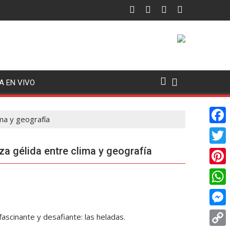
A EN VIVO
ma y geografía
F
a
a gélida entre clima y geografía
T
c
w
P
e
i
i
W
b
t
n
h
o
M
ascinante y desafiante: las heladas.
t
t
a