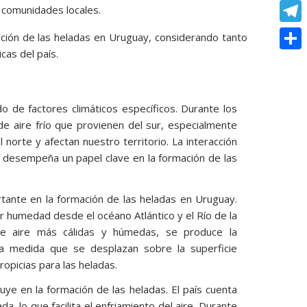
o
e
e
C
s comunidades locales.
e
t
k
s
r
o
r
T
ación de las heladas en Uruguay, considerando tanto
s
s
p
cas del país.
e
e
A
C
e
y
s
l
p
o
n
L
t
e
p
m
o de factores climáticos específicos. Durante los
g
i
g
 de aire frío que provienen del sur, especialmente
p
e
n
 norte y afectan nuestro territorio. La interacción
r
a
r
s desempeña un papel clave en la formación de las
k
a
r
m
t
tante en la formación de las heladas en Uruguay.
i
ar humedad desde el océano Atlántico y el Río de la
de aire más cálidas y húmedas, se produce la
r
a medida que se desplazan sobre la superficie
opicias para las heladas.
uye en la formación de las heladas. El país cuenta
, lo que facilita el enfriamiento del aire. Durante