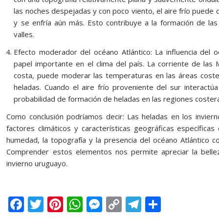
las noches despejadas y con poco viento, el aire frío puede
y se enfría aún más. Esto contribuye a la formación de las
valles.
Efecto moderador del océano Atlántico: La influencia del 
papel importante en el clima del país. La corriente de las M
costa, puede moderar las temperaturas en las áreas coste
heladas. Cuando el aire frío proveniente del sur interactú
probabilidad de formación de heladas en las regiones coster
Como conclusión podríamos decir: Las heladas en los inviern
factores climáticos y características geográficas específicas 
humedad, la topografía y la presencia del océano Atlántico c
Comprender estos elementos nos permite apreciar la bellez
invierno uruguayo.
F
T
Pi
W
M
C
T
C