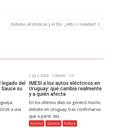
Bebidas alcohólicas y el frío: ¿Mito o realidad?
Jul 2, 2026
Martin
0
 legado del
IMESI a los autos eléctricos en
 Sauce su
Uruguay: qué cambia realmente
y a quién afecta
ruguaya
En los últimos días se generó mucho
 2026 a una
debate en Uruguay tras confirmarse
que a partir del...
Eventos
General
Política