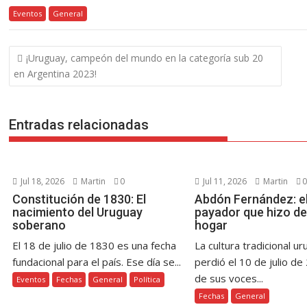
ac
w
nt
h
e
o
el
o
Eventos
e
General
itt
er
at
ss
p
e
m
b
er
e
s
e
y
gr
p
Navegación
¡Uruguay, campeón del mundo en la categoría sub 20
o
st
A
n
Li
a
ar
de
en Argentina 2023!
o
p
g
n
m
ti
entradas
k
p
er
k
r
Entradas relacionadas
Jul 18, 2026
Martin
0
Jul 11, 2026
Martin
0
Constitución de 1830: El
Abdón Fernández: el
nacimiento del Uruguay
payador que hizo de
soberano
hogar
El 18 de julio de 1830 es una fecha
La cultura tradicional u
fundacional para el país. Ese día se...
perdió el 10 de julio de
de sus voces...
Eventos
Fechas
General
Política
Fechas
General