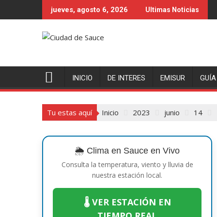
Saltar
jueves, agosto 6, 2026
Ultimas Noticias
al
contenido
INICIO
DE INTERES
EMISUR
GUÍA
Tu estas aquí
Inicio
2023
junio
14
🌦️ Clima en Sauce en Vivo
Consulta la temperatura, viento y lluvia de
nuestra estación local.
🌡️ VER ESTACIÓN EN
TIEMPO REAL