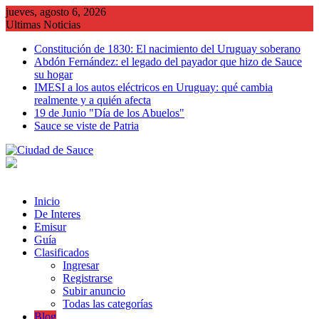
Saltar
jueves, agosto 6, 2026
al
Ultimas Noticias
contenido
Constitución de 1830: El nacimiento del Uruguay soberano
Abdón Fernández: el legado del payador que hizo de Sauce
su hogar
IMESI a los autos eléctricos en Uruguay: qué cambia
realmente y a quién afecta
19 de Junio "Día de los Abuelos"
Sauce se viste de Patria
Inicio
De Interes
Emisur
Guía
Clasificados
Ingresar
Registrarse
Subir anuncio
Todas las categorías
Blog