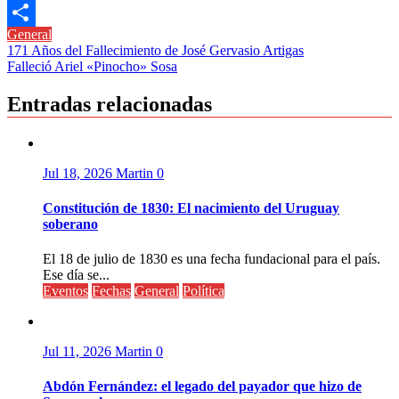
Link
Telegram
General
Compartir
Navegación
171 Años del Fallecimiento de José Gervasio Artigas
Falleció Ariel «Pinocho» Sosa
de
entradas
Entradas relacionadas
Jul 18, 2026
Martin
0
Constitución de 1830: El nacimiento del Uruguay
soberano
El 18 de julio de 1830 es una fecha fundacional para el país.
Ese día se...
Eventos
Fechas
General
Política
Jul 11, 2026
Martin
0
Abdón Fernández: el legado del payador que hizo de