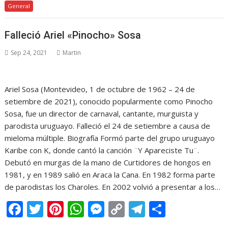
General
e
itt
er
at
ss
p
e
m
b
er
e
s
e
y
gr
p
Falleció Ariel «Pinocho» Sosa
o
st
A
n
Li
a
ar
Sep 24, 2021
Martin
o
p
g
n
m
ti
k
p
er
k
r
Ariel Sosa (Montevideo, 1 de octubre de 1962 – 24 de
setiembre de 2021), conocido popularmente como Pinocho
Sosa, fue un director de carnaval, cantante, murguista y
parodista uruguayo. Falleció el 24 de setiembre a causa de
mieloma múltiple. Biografía Formó parte del grupo uruguayo
Karibe con K, donde cantó la canción ¨Y Apareciste Tu¨.
Debutó en murgas de la mano de Curtidores de hongos en
1981, y en 1989 salió en Araca la Cana. En 1982 forma parte
de parodistas los Charoles. En 2002 volvió a presentar a los…
F
T
Pi
W
M
C
T
C
ac
w
nt
h
e
o
el
o