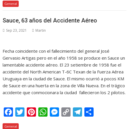
General
e
itt
er
at
ss
p
e
m
b
er
e
s
e
y
gr
p
Sauce, 63 años del Accidente Aéreo
o
st
A
n
Li
a
ar
Sep 23, 2021
Martin
o
p
g
n
m
ti
k
p
er
k
r
Fecha coincidente con el fallecimiento del general José
Gervasio Artigas pero en el año 1958 se produce en Sauce un
lamentable accidente aéreo. El 23 setiembre de 1958 fue el
accidente del North American T-6C Texan de la Fuerza Aérea
Uruguaya en la ciudad de Sauce. El mismo ocurrió a pocos KM
de Sauce en una huerta en la zona de Villa Nueva. En el trágico
accidente que conmocionara la ciudad fallecieron los 2 pilotos.
F
T
Pi
W
M
C
T
C
ac
w
nt
h
e
o
el
o
General