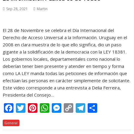
o
st
A
n
Li
a
ar
Sep 28, 2021
Martin
o
p
g
n
m
ti
k
p
er
k
r
El 28 de Noviembre se celebra el Día Internacional del
Derecho de Acceso Universal a la Información. Uruguay en el
2008 en clara muestra de lo que ello significa, dio un paso
gigante a la solidificación de la democracia con la LEY 18381.
Los gobiernos locales, departamentales como nacional lo
deberían tener bien presente y atender en tiempo y forma
como LA LEY manda todas las peticiones de información que
efectúan las personas en carácter simplemente de solicitante.
Este video corresponde a una entrevista a Delia Ferreira,
Presidenta del Consejo…
F
T
Pi
W
M
C
T
C
ac
w
nt
h
e
o
el
o
General
e
itt
er
at
ss
p
e
m