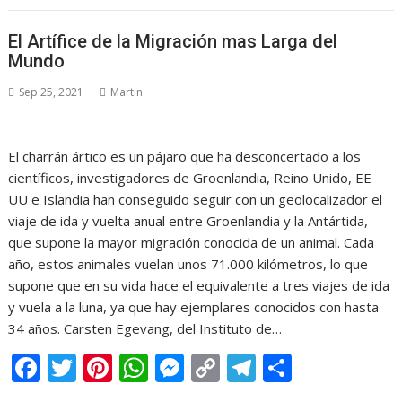
e
itt
er
at
ss
p
e
m
b
er
e
s
e
y
gr
p
El Artífice de la Migración mas Larga del
o
st
A
n
Li
a
ar
Mundo
o
p
g
n
m
ti
Sep 25, 2021
Martin
k
p
er
k
r
El charrán ártico es un pájaro que ha desconcertado a los
científicos, investigadores de Groenlandia, Reino Unido, EE
UU e Islandia han conseguido seguir con un geolocalizador el
viaje de ida y vuelta anual entre Groenlandia y la Antártida,
que supone la mayor migración conocida de un animal. Cada
año, estos animales vuelan unos 71.000 kilómetros, lo que
supone que en su vida hace el equivalente a tres viajes de ida
y vuela a la luna, ya que hay ejemplares conocidos con hasta
34 años. Carsten Egevang, del Instituto de…
F
T
Pi
W
M
C
T
C
ac
w
nt
h
e
o
el
o