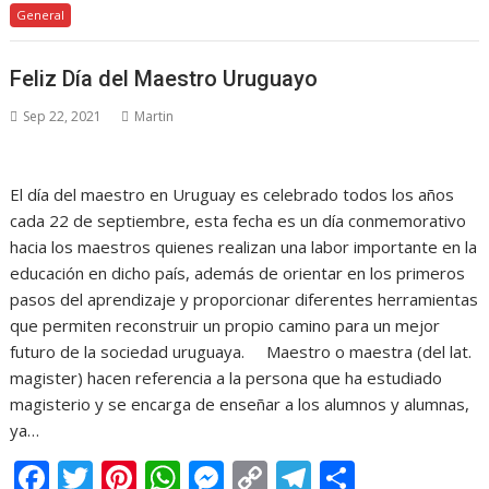
General
e
itt
er
at
ss
p
e
m
b
er
e
s
e
y
gr
p
Feliz Día del Maestro Uruguayo
o
st
A
n
Li
a
ar
Sep 22, 2021
Martin
o
p
g
n
m
ti
k
p
er
k
r
El día del maestro en Uruguay es celebrado todos los años
cada 22 de septiembre, esta fecha es un día conmemorativo
hacia los maestros quienes realizan una labor importante en la
educación en dicho país, además de orientar en los primeros
pasos del aprendizaje y proporcionar diferentes herramientas
que permiten reconstruir un propio camino para un mejor
futuro de la sociedad uruguaya. Maestro o maestra (del lat.
magister) hacen referencia a la persona que ha estudiado
magisterio y se encarga de enseñar a los alumnos y alumnas,
ya…
F
T
Pi
W
M
C
T
C