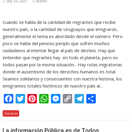
Sep 29, 2021
Martin
Cuando se habla de la cantidad de migrantes que recibe
nuestro país, o la cantidad de Uruguayos que emigraron,
generalmente el tema es abordado desde el número. Pero
poco se habla del penoso periplo que sufren muchos
ciudadanos al intentar llegar al país de destino. Hay que
entender que migrantes hay en todo el planeta, pero no
todos pasan por la misma situación.- Hay rutas migratorias
donde el ausentismo de los derechos humanos es total.
Seamos solidarios y consecuentes con nuestra historia, los
emigrantes totales históricos de nuestro país al…
F
T
Pi
W
M
C
T
C
ac
w
nt
h
e
o
el
o
General
e
itt
er
at
ss
p
e
m
b
er
e
s
e
y
gr
p
La información Pública es de Todos