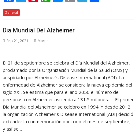
ac
w
nt
h
e
o
el
o
General
e
itt
er
at
ss
p
e
m
b
er
e
s
e
y
gr
p
Dia Mundial Del Alzheimer
o
st
A
n
Li
a
ar
Sep 21, 2021
Martin
o
p
g
n
m
ti
k
p
er
k
r
El 21 de septiembre se celebra el Día Mundial del Alzheimer,
proclamado por la Organización Mundial de la Salud (OMS) y
auspiciado por Alzheimer’s Disease International (ADI). La
enfermedad de Alzheimer se considera la nueva epidemia del
siglo XXI. Se estima que para el año 2050 el número de
personas con Alzheimer ascienda a 131.5 millones. El primer
Día Mundial del Alzheimer se celebro en 1994. Y desde 2012
la organización Alzheimer’s Disease International (ADI) decidió
extender la conmemoración por todo el mes de septiembre,
y así se…