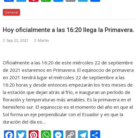
ac
w
nt
h
e
o
el
o
General
e
itt
er
at
ss
p
e
m
b
er
e
s
e
y
gr
p
Hoy oficialmente a las 16:20 llega la Primavera.
o
st
A
n
Li
a
ar
Sep 22, 2021
Martin
o
p
g
n
m
ti
k
p
er
k
r
Oficialmente a las 16:20 de este miércoles 22 de septiembre
de 2021 estaremos en Primavera. El equinoccio de primavera
en 2021 tendrá lugar el miércoles 22 de septiembre a las
16:20 horas y desde entonces empezarán los tres meses de
la estación que dejan atrás al frío, e inauguran un período de
floración y temperaturas más amables. Es la primavera en el
hemisferio sur. El equinoccio es el momento del año en que el
Sol forma un eje perpendicular con el Ecuador y en que la
duración del día es…
F
T
Pi
W
M
C
T
C