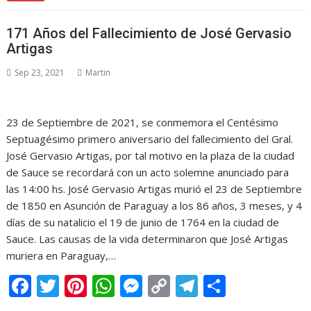
e
itt
er
at
ss
p
e
m
b
er
e
s
e
y
gr
p
171 Años del Fallecimiento de José Gervasio
o
st
A
n
Li
a
ar
Artigas
o
p
g
n
m
ti
Sep 23, 2021
Martin
k
p
er
k
r
23 de Septiembre de 2021, se conmemora el Centésimo
Septuagésimo primero aniversario del fallecimiento del Gral.
José Gervasio Artigas, por tal motivo en la plaza de la ciudad
de Sauce se recordará con un acto solemne anunciado para
las 14:00 hs. José Gervasio Artigas murió el 23 de Septiembre
de 1850 en Asunción de Paraguay a los 86 años, 3 meses, y 4
días de su natalicio el 19 de junio de 1764 en la ciudad de
Sauce. Las causas de la vida determinaron que José Artigas
muriera en Paraguay,…
F
T
Pi
W
M
C
T
C
ac
w
nt
h
e
o
el
o