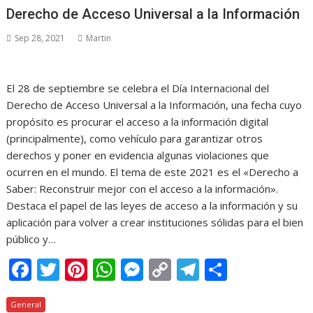
b
er
e
s
e
y
gr
p
Derecho de Acceso Universal a la Información
o
st
A
n
Li
a
ar
Sep 28, 2021
Martin
o
p
g
n
m
ti
k
p
er
k
r
El 28 de septiembre se celebra el Día Internacional del
Derecho de Acceso Universal a la Información, una fecha cuyo
propósito es procurar el acceso a la información digital
(principalmente), como vehículo para garantizar otros
derechos y poner en evidencia algunas violaciones que
ocurren en el mundo. El tema de este 2021 es el «Derecho a
Saber: Reconstruir mejor con el acceso a la información».
Destaca el papel de las leyes de acceso a la información y su
aplicación para volver a crear instituciones sólidas para el bien
público y…
F
T
Pi
W
M
C
T
C
ac
w
nt
h
e
o
el
o
General