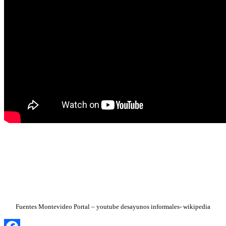
Fuentes Montevideo Portal – youtube desayunos informales- wikipedia