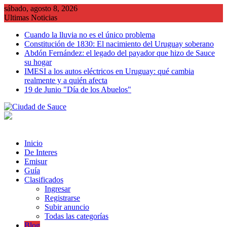
Saltar
sábado, agosto 8, 2026
al
Ultimas Noticias
contenido
Cuando la lluvia no es el único problema
Constitución de 1830: El nacimiento del Uruguay soberano
Abdón Fernández: el legado del payador que hizo de Sauce
su hogar
IMESI a los autos eléctricos en Uruguay: qué cambia
realmente y a quién afecta
19 de Junio "Día de los Abuelos"
Inicio
De Interes
Emisur
Guía
Clasificados
Ingresar
Registrarse
Subir anuncio
Todas las categorías
Blog