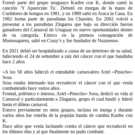
Formó parte del grupo uruguayo Karibe con K, donde cantó la
canción ¨Y Apareciste Tu¨. Debutó en murgas de la mano de
Curtidores de hongos en 1981, y en 1989 salió en Araca la Cana. En
1982 forma parte de parodistas los Charoles. En 2002 volvió a
presentar a los parodistas Zíngaros que bajo su dirección fueron
ganadores del Carnaval de Uruguay en nueve oportunidades dentro
de su categoría. Estuvo en la primera consagración de
Momosapiens, salió en Crazy’s y fue fundador de Nazarenos.
En 2021 debió ser hospitalizado a causa de un deterioro de su salud,
falleciendo el 24 de setiembre a raíz del cáncer con el que batallaba
hace 2 años
«A los 58 años falleció el entrañable carnavalero Ariel «Pinocho»
Sosa.
Sosa estaba internado tras recrudecer el cáncer con el que venía
combatiendo hace varios años.
Frontal, polémico e intenso, Ariel «Pinocho» Sosa, dedicó su vida al
Carnaval y particularmente a Zíngaros, grupo el cual fundó y lideró
hasta el último carnaval.
Estuvo previamente en otros grupos, incluso en murga y durante
varios años fue estrella de la popular banda de cumbia Karibe con
K.
Hace años que venía luchando contra el cáncer que recrudeció en
los últimos días y al que finalmente no pudo combatir.