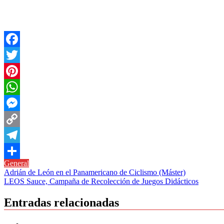
Facebook
Twitter
Pinterest
WhatsApp
Messenger
Copy
Link
Telegram
General
Compartir
Navegación
Adrián de León en el Panamericano de Ciclismo (Máster)
LEOS Sauce, Campaña de Recolección de Juegos Didácticos
de
entradas
Entradas relacionadas