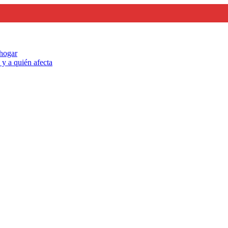
 hogar
y a quién afecta