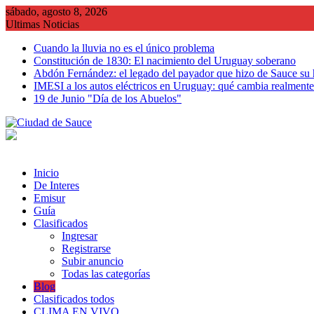
Saltar
sábado, agosto 8, 2026
al
Ultimas Noticias
contenido
Cuando la lluvia no es el único problema
Constitución de 1830: El nacimiento del Uruguay soberano
Abdón Fernández: el legado del payador que hizo de Sauce su
IMESI a los autos eléctricos en Uruguay: qué cambia realmente 
19 de Junio "Día de los Abuelos"
Inicio
De Interes
Emisur
Guía
Clasificados
Ingresar
Registrarse
Subir anuncio
Todas las categorías
Blog
Clasificados todos
CLIMA EN VIVO