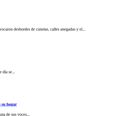
ovocaron desbordes de cunetas, calles anegadas y el...
 día se...
e su hogar
una de sus voces...