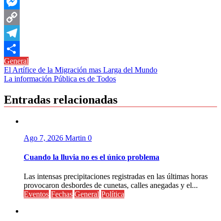
WhatsApp
Messenger
Copy
Link
Telegram
General
Compartir
Navegación
El Artífice de la Migración mas Larga del Mundo
La información Pública es de Todos
de
entradas
Entradas relacionadas
Ago 7, 2026
Martin
0
Cuando la lluvia no es el único problema
Las intensas precipitaciones registradas en las últimas horas
provocaron desbordes de cunetas, calles anegadas y el...
Eventos
Fechas
General
Política