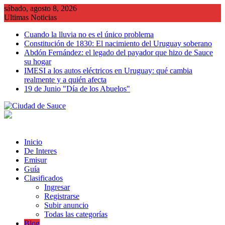
Saltar
sábado, agosto 8, 2026
al
Ultimas Noticias
contenido
Cuando la lluvia no es el único problema
Constitución de 1830: El nacimiento del Uruguay soberano
Abdón Fernández: el legado del payador que hizo de Sauce
su hogar
IMESI a los autos eléctricos en Uruguay: qué cambia
realmente y a quién afecta
19 de Junio "Día de los Abuelos"
Inicio
De Interes
Emisur
Guía
Clasificados
Ingresar
Registrarse
Subir anuncio
Todas las categorías
Blog