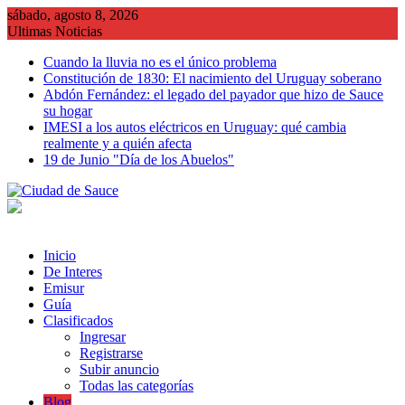
Saltar
sábado, agosto 8, 2026
al
Ultimas Noticias
contenido
Cuando la lluvia no es el único problema
Constitución de 1830: El nacimiento del Uruguay soberano
Abdón Fernández: el legado del payador que hizo de Sauce
su hogar
IMESI a los autos eléctricos en Uruguay: qué cambia
realmente y a quién afecta
19 de Junio "Día de los Abuelos"
Inicio
De Interes
Emisur
Guía
Clasificados
Ingresar
Registrarse
Subir anuncio
Todas las categorías
Blog