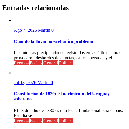
entradas
Entradas relacionadas
Ago 7, 2026
Martin
0
Cuando la lluvia no es el único problema
Las intensas precipitaciones registradas en las últimas horas
provocaron desbordes de cunetas, calles anegadas y el...
Eventos
Fechas
General
Política
Jul 18, 2026
Martin
0
Constitución de 1830: El nacimiento del Uruguay
soberano
El 18 de julio de 1830 es una fecha fundacional para el país.
Ese día se...
Eventos
Fechas
General
Política