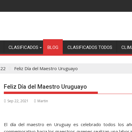
CLASIFICADOS
BLOG
CLASIFICADOS TODOS
CLIM
22
Feliz Día del Maestro Uruguayo
Feliz Día del Maestro Uruguayo
Sep 22, 2021
Martin
El día del maestro en Uruguay es celebrado todos los añ
conmemorativo hacia los maestros quienes realizan una labor 