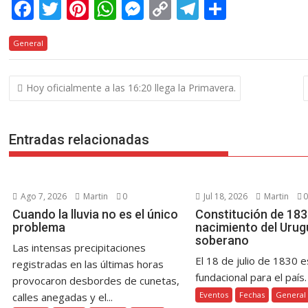
F
T
Pi
W
M
C
T
C
ac
w
nt
h
e
o
el
o
General
e
itt
er
at
ss
p
e
m
b
er
e
s
e
y
gr
p
Navegación
Hoy oficialmente a las 16:20 llega la Primavera.
o
st
A
n
Li
a
ar
de
o
p
g
n
m
ti
entradas
k
p
er
k
r
Entradas relacionadas
Ago 7, 2026
Martin
0
Jul 18, 2026
Martin
0
Cuando la lluvia no es el único
Constitución de 1830
problema
nacimiento del Urug
soberano
Las intensas precipitaciones
El 18 de julio de 1830 e
registradas en las últimas horas
fundacional para el país. 
provocaron desbordes de cunetas,
Eventos
Fechas
General
calles anegadas y el...