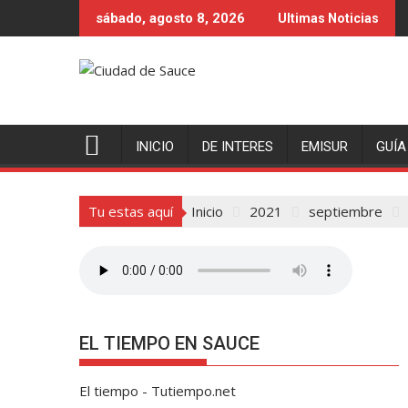
Saltar
sábado, agosto 8, 2026
Ultimas Noticias
al
contenido
INICIO
DE INTERES
EMISUR
GUÍA
Tu estas aquí
Inicio
2021
septiembre
EL TIEMPO EN SAUCE
El tiempo - Tutiempo.net